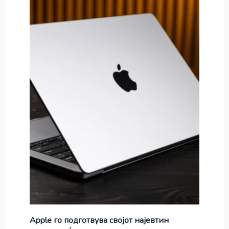
Apple го подготвува својот најевтин