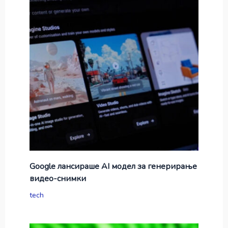
Google лансираше AI модел за генерирање
видео-снимки
tech