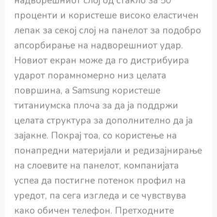
надворешниот слој од стакло за 50
проценти и користеше високо еластичен
лепак за секој слој на панелот за подобро
апсорбирање на надворешниот удар.
Новиот екран може да го дистрибуира
ударот порамномерно низ целата
површина, а Samsung користеше
титаниумска плоча за да ја поддржи
целата структура за дополнително да ја
зајакне. Покрај тоа, со користење на
понапредни материјали и редизајнирање
на слоевите на панелот, компанијата
успеа да постигне потенок профил на
уредот, па сега изгледа и се чувствува
како обичен телефон. Претходните