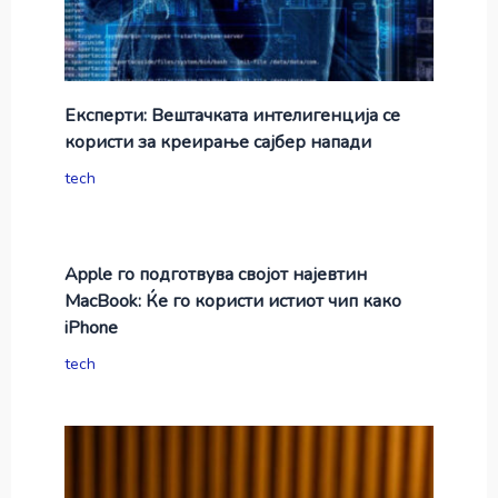
Експерти: Вештачката интелигенција се
користи за креирање сајбер напади
tech
Apple го подготвува својот најевтин
MacBook: Ќе го користи истиот чип како
iPhone
tech