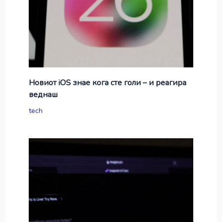
Новиот iOS знае кога сте голи – и реагира
веднаш
tech