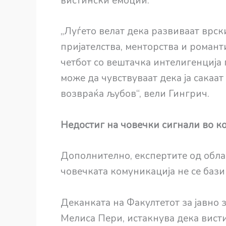
вистински емоции.
„Луѓето велат дека развиваат врс
пријателства, менторства и романт
четбот со вештачка интелигенција г
може да чувствуваат дека ја сакаат
возвраќа љубов“, вели Гингрич.
Недостиг на човечки сигнали во к
Дополнително, експертите од облас
човечката комуникација не се бази
Деканката на Факултетот за јавно 
Мелиса Пери, истакнува дека висти