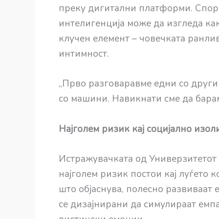
преку дигитални платформи. Споре
интелигенција може да изгледа как
клучен елемент – човечката ранлив
интимност.
„Прво разговаравме едни со други
со машини. Навикнати сме да барам
Најголем ризик кај социјално изо
Истражувачката од Универзитетот 
најголем ризик постои кај луѓето к
што објаснува, полесно развиваат
се дизајнирани да симулираат емпа