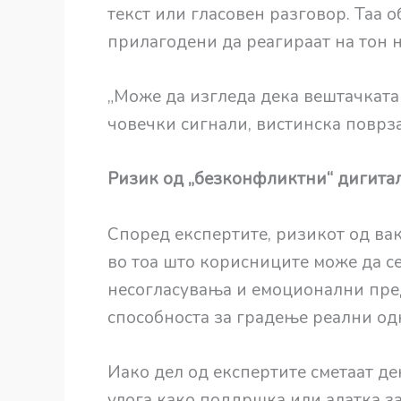
текст или гласовен разговор. Таа о
прилагодени да реагираат на тон на
„Може да изгледа дека вештачката
човечки сигнали, вистинска поврза
Ризик од „безконфликтни“ дигита
Според експертите, ризикот од ва
во тоа што корисниците може да с
несогласувања и емоционални пре
способноста за градење реални од
Иако дел од експертите сметаат д
улога како поддршка или алатка з