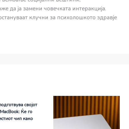
оже да ја замени човечката интеракција.
 остануваат клучни за психолошкото здравје
подготвува својот
 MacBook: Ќе го
истиот чип како