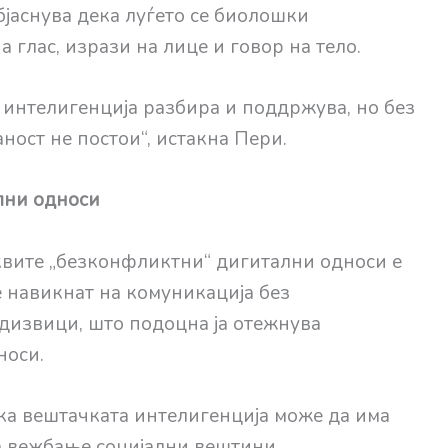
бјаснува дека луѓето се биолошки
 глас, изрази на лице и говор на тело.
 интелигенција разбира и поддржува, но без
ност не постои“, истакна Пери.
лни односи
квите „безконфликтни“ дигитални односи е
е навикнат на комуникација без
дизвици, што подоцна ја отежнува
носи.
ека вештачката интелигенција може да има
а вежбање социјални вештини,