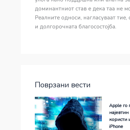
доминантниот став е дека таа не м
Реалните односи, нагласуваат тие,
и долгорочната благосостојба.
Поврзани вести
Apple го 
најевтин
користи 
iPhone