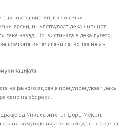
ки слични на вистински човечки
ични врски, и чувствуваат дека нивниот
и сака назад. Но, вистината е дека луѓето
 вештачката интелигенција, но таа не им
омуникацијата
та на јавното здравје предупредуваат дека
ра само на зборови.
здравје од Универзитетот Џорџ Мејсон,
нската комуникација не може да се сведе на