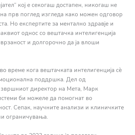
јател“ кој е секогаш достапен, никогаш не
на прв поглед изгледа како можен одговор
та. Но експертите за ментално здравје и
ваквиот однос со вештачка интелигенција
оврзаност и долгорочно да ја влоши
во време кога вештачката интелигенција сè
емоционална поддршка. Дел од
извршниот директор на Мета, Марк
системи би можеле да помогнат во
ност. Сепак, научните анализи и клиничките
ни ограничувања.