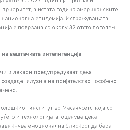
а уште во 2023 година ја прогласи
 приоритет, а истата година американските
о национална епидемија. Истражувањата
ција е поврзана со околу 32 отсто поголем
а на вештачката интелигенција
ачи и лекари предупредуваат дека
создаде „илузија на пријателство“, особено
самено.
лошкиот институт во Масачусетс, која со
уѓето и технологијата, оценува дека
навикнува емоционална блискост да бара