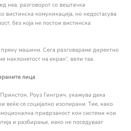
д неа, разговорот со вештачка
о вистинска комуникација, но недостасува
ост, без која не постои вистинска
 преку машини. Сега разговараме директно
е наклонетост на екран“, вели таа.
лираните лица
Принстон, Роуз Гингрич, укажува дека
ои веќе се социјално изолирани. Тие, како
 емоционална приврзаност кон системи кои
тија и разбирање, иако не поседуваат