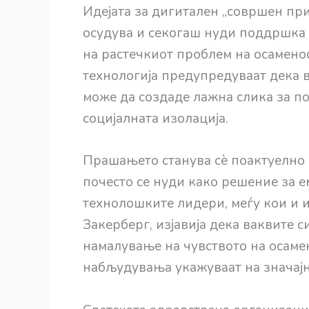
Идејата за дигитален „совршен при
осудува и секогаш нуди поддршка 
на растечкиот проблем на осаменос
технологија предупредуваат дека 
може да создаде лажна слика за п
социјалната изолација.
Прашањето станува сè поактуелно 
почесто се нуди како решение за 
технолошките лидери, меѓу кои и 
Закерберг, изјавија дека ваквите 
намалување на чувството на осаме
набљудувања укажуваат на значај