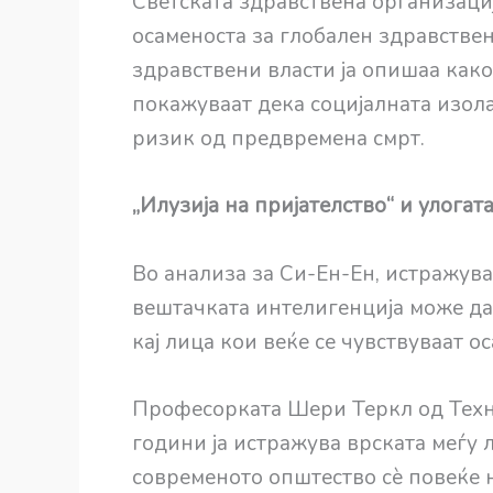
Светската здравствена организациј
осаменоста за глобален здравствен
здравствени власти ја опишаа как
покажуваат дека социјалната изола
ризик од предвремена смрт.
„Илузија на пријателство“ и улогат
Во анализа за Си-Ен-Ен, истражув
вештачката интелигенција може да 
кај лица кои веќе се чувствуваат о
Професорката Шери Теркл од Техно
години ја истражува врската меѓу л
современото општество сè повеќе 