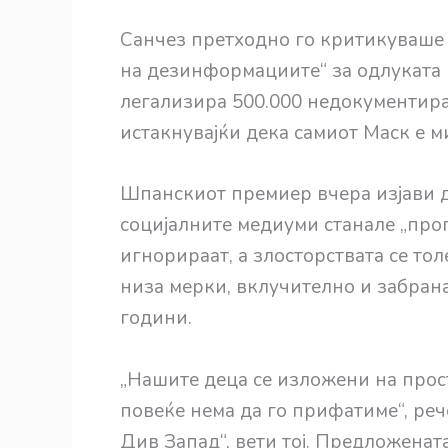
Санчез претходно го критикуваше 
на дезинформациите“ за одлуката 
легализира 500.000 недокументира
истакнувајќи дека самиот Маск е м
Шпанскиот премиер вчера изјави д
социјалните медиуми станале „про
игнорираат, а злосторствата се тол
низа мерки, вклучително и забрана
години.
„Нашите деца се изложени на прост
повеќе нема да го прифатиме“, реч
Див Запад“, вети тој. Предложенат