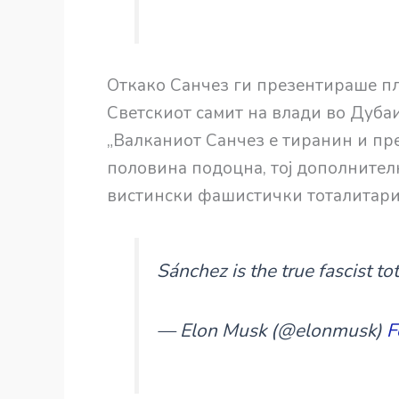
Откако Санчез ги презентираше пла
Светскиот самит на влади во Дубаи
„Валканиот Санчез е тиранин и пр
половина подоцна, тој дополнително
вистински фашистички тоталитарист
Sánchez is the true fascist to
— Elon Musk (@elonmusk)
F