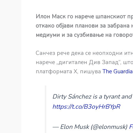
Илон Маск го нарече шпанскиот п
откако објави планови за забрана 
медиуми и за сузбивање на говорот
Санчез рече дека се неопходни итн
нарече „дигитален Див Запад“, што
платформата X, пишува
The Guardia
Dirty Sánchez is a tyrant and 
https://t.co/B3oyHrBYpR
— Elon Musk (@elonmusk)
F