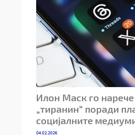
Илон Маск го нареч
„тиранин“ поради пла
социјалните медиуми
04.02.2026