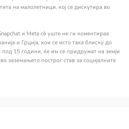
тита на малолетници, кој се дискутира во
Snapchat и Meta сè уште не ги коментираа
нија и Грција, кои се исто така блиску до
 под 15 години, ќе им се придружат на земји
во заземањето построг став за социјалните