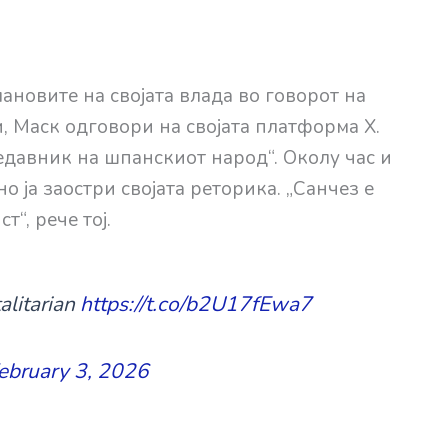
новите на својата влада во говорот на
, Маск одговори на својата платформа X.
едавник на шпанскиот народ“. Околу час и
 ја заостри својата реторика. „Санчез е
“, рече тој.
talitarian
https://t.co/b2U17fEwa7
ebruary 3, 2026