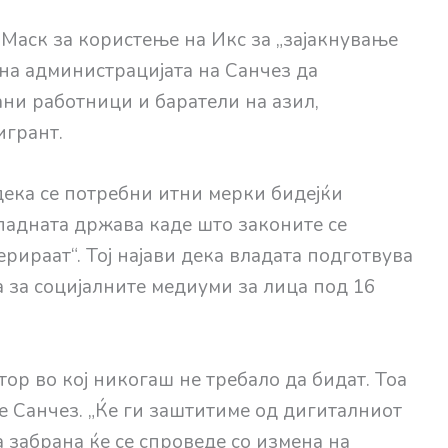
Маск за користење на Икс за „зајакнување
на администрацијата на Санчез да
ни работници и баратели на азил,
игрант.
ека се потребни итни мерки бидејќи
падната држава каде што законите се
ерираат“. Тој најави дека владата подготвува
 за социјалните медиуми за лица под 16
ор во кој никогаш не требало да бидат. Тоа
е Санчез. „Ќе ги заштитиме од дигиталниот
а забрана ќе се спроведе со измена на