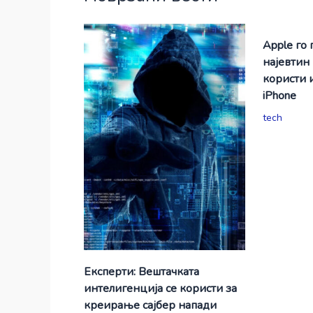
Apple го 
најевтин
користи 
iPhone
tech
Експерти: Вештачката
интелигенција се користи за
креирање сајбер напади