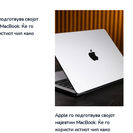
подготвува својот
 MacBook: Ќе го
истиот чип како
Apple го подготвува својот
најевтин MacBook: Ќе го
користи истиот чип како