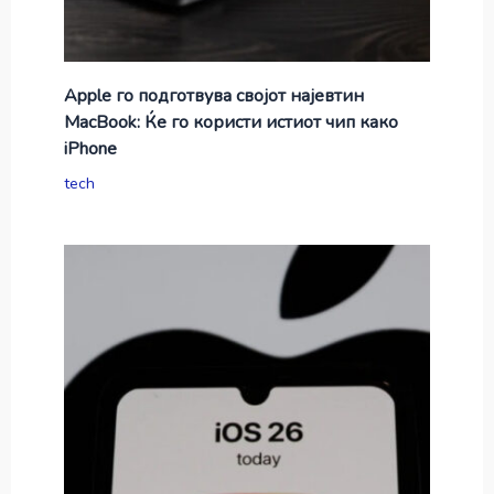
Apple го подготвува својот најевтин
MacBook: Ќе го користи истиот чип како
iPhone
tech