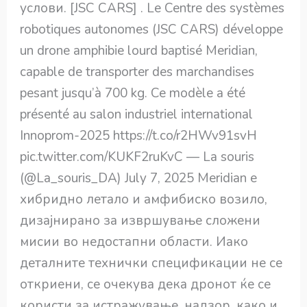
услови. [JSC CARS] . Le Centre des systèmes
robotiques autonomes (JSC CARS) développe
un drone amphibie lourd baptisé Meridian,
capable de transporter des marchandises
pesant jusqu’à 700 kg. Ce modèle a été
présenté au salon industriel international
Innoprom-2025 https://t.co/r2HWv91svH
pic.twitter.com/KUKF2ruKvC — La souris
(@La_souris_DA) July 7, 2025 Meridian е
хибридно летало и амфибиско возило,
дизајнирано за извршување сложени
мисии во недостапни области. Иако
деталните технички спецификации не се
откриени, се очекува дека дронот ќе се
користи за истражување, надзор, како и