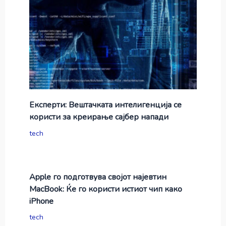
Експерти: Вештачката интелигенција се
користи за креирање сајбер напади
tech
Apple го подготвува својот најевтин
MacBook: Ќе го користи истиот чип како
iPhone
tech