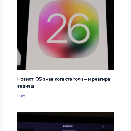
Новиот iOS знае кога сте голи – и реагира
веднаш
tech