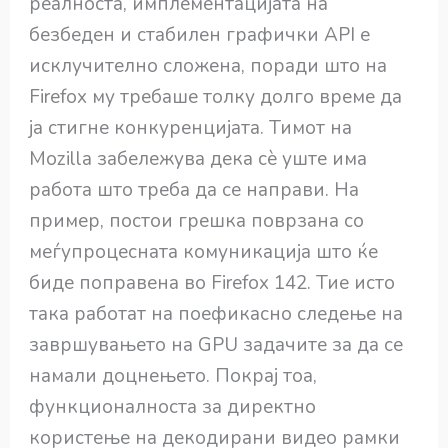
реалноста, имплементацијата на
безбеден и стабилен графички API е
исклучително сложена, поради што на
Firefox му требаше толку долго време да
ја стигне конкуренцијата. Тимот на
Mozilla забележува дека сè уште има
работа што треба да се направи. На
пример, постои грешка поврзана со
меѓупроцесната комуникација што ќе
биде поправена во Firefox 142. Тие исто
така работат на поефикасно следење на
завршувањето на GPU задачите за да се
намали доцнењето. Покрај тоа,
функционалноста за директно
користење на декодирани видео рамки