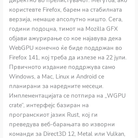
директно во прелистувачот. Меѓутоа, ако
користевте Firefox, барем на стабилната
верзија, немаше апсолутно ништо. Сега,
години подоцна, тимот на Mozilla GFX
објави ажурирање со кое најавува дека
WebGPU конечно ќе биде поддржан во
Firefox 141, кој треба да излезе на 22 јули.
Првичното издание поддржува само
Windows, а Mac, Linux и Android се
планирани за наредните месеци.
Имплементацијата се потпира на „WGPU
crate“, интерфејс базиран на
програмскиот јазик Rust, кој ги
преведува веб-барањата во изворни
команди за Direct3D 12, Metal или Vulkan,