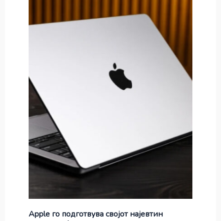
Apple го подготвува својот најевтин