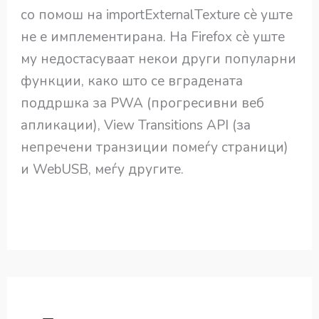
со помош на importExternalTexture сè уште
не е имплементирана. На Firefox сè уште
му недостасуваат некои други популарни
функции, како што се вградената
поддршка за PWA (прогресивни веб
апликации), View Transitions API (за
непречени транзиции помеѓу страници)
и WebUSB, меѓу другите.