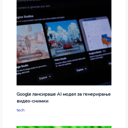
Google лансираше AI модел за генерирање
видео-снимки
tech