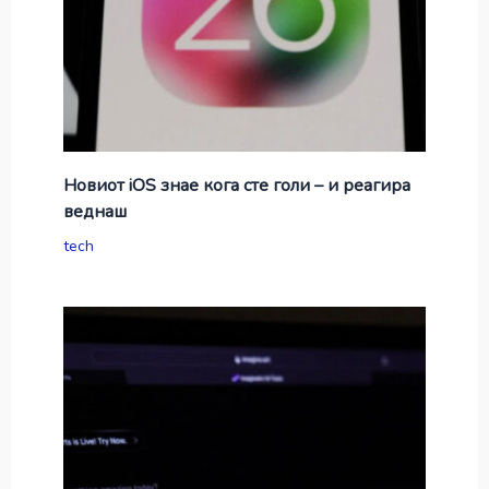
Новиот iOS знае кога сте голи – и реагира
веднаш
tech