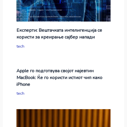
Експерти: Вештачката интелигенција се
користи за креирање сајбер напади
tech
Apple го подготвува својот најевтин
MacBook: Ќе го користи истиот чип како
iPhone
tech