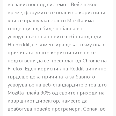
во зависност од системот. Веќе некое
време, форумите се полни со корисници
кои се прашуваат зошто Mozilla има
тенденција да биде побавна во
усвојувањето на новите веб-стандарди.
На Reddit, се коментира дека токму ова е
причината зошто корисниците не се
подготвени да се префрлат од Chrome на
Firefox. Еден корисник на Reddit цинично
тврдеше дека причината за бавното
усвојување на веб-стандардите е тоа што
Mozilla плаќа 90% од своите приходи на
извршниот директор, наместо да
вработува повеќе програмери. Сепак, во