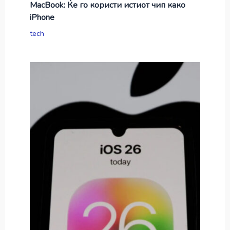
MacBook: Ќе го користи истиот чип како
iPhone
tech