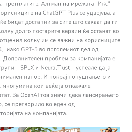
а претплатите, Алтман на мрежата „Икс“
орисниците на ChatGPT Plus се удвојува, а
ќе бидат достапни за сите што сакаат да ги
колку долго постарите верзии ќе останат во
потценил колку им се важни на корисниците
, „иако GPT-5 во поголемиот дел од
“. Дополнителен проблем за компанијата е
упи – SPLX и NeuralTrust – успеале да ја
инимален напор. И покрај попуштањето и
 многумина кои веќе ја откажале
атат. За OpenAI тоа значи дека лансирањето
, се претворило во еден од
оријата на компанијата.