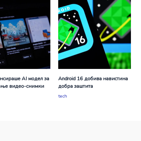
ансираше AI модел за
Android 16 добива навистина
ање видео-снимки
добра заштита
tech