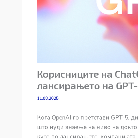
Корисниците на Chat
лансирањето на GPT-
11.08.2025
Кога OpenAI го претстави GPT-5, д
што нуди знаење на ниво на доктор
кусо по лансирањето, компанијата 