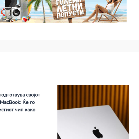
подготвува својот
 MacBook: Ќе го
истиот чип како