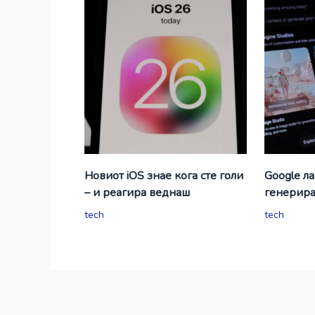
Новиот iOS знае кога сте голи
Google л
– и реагира веднаш
генерир
tech
tech