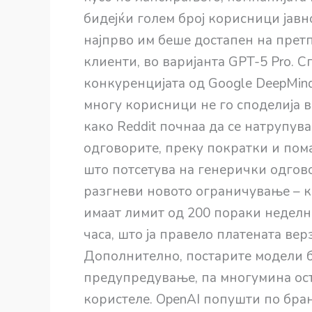
бидејќи голем број корисници јавн
најпрво им беше достапен на претп
клиенти, во варијанта GPT-5 Pro. 
конкуренцијата од Google DeepMind 
многу корисници не го споделија
како Reddit почнаа да се натрупув
одговорите, преку пократки и пома
што потсетува на генерички одгов
разгневи новото ограничување – к
имаат лимит од 200 пораки неделно
часа, што ја правело платената вер
Дополнително, постарите модели б
предупредување, па многумина ост
користеле. OpenAI попушти по бра