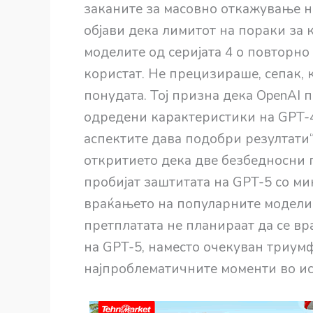
заканите за масовно откажување н
објави дека лимитот на пораки за к
моделите од серијата 4 о повторно 
користат. Не прецизираше, сепак, 
понудата. Тој призна дека OpenAI 
одредени карактеристики на GPT-4
аспектите дава подобри резултати
откритието дека две безбедносни гр
пробијат заштитата на GPT-5 со м
враќањето на популарните модели,
претплатата не планираат да се вр
на GPT-5, наместо очекуван триумф
најпроблематичните моменти во ист