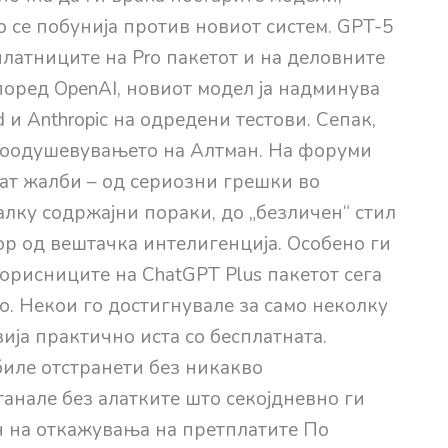
о се побунија против новиот систем. GPT-5
латниците на Pro пакетот и на деловните
Според OpenAI, новиот модел ја надминува
и Anthropic на одредени тестови. Сепак,
 воодушевувањето на Алтман. На форуми
аат жалби – од сериозни грешки во
лку содржајни пораки, до „безличен“ стил
ор од вештачка интелигенција. Особено ги
орисниците на ChatGPT Plus пакетот сега
. Некои го достигнувале за само неколку
зија практично иста со бесплатната.
иле отстранети без никакво
анале без алатките што секојдневно ги
н на откажувања на претплатите По