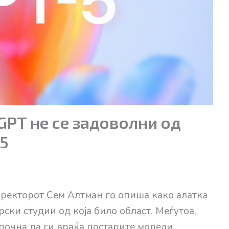
GPT не се задоволни од
5
иректорот Сем Алтман го опиша како алатка
ски студии од која било област. Меѓутоа,
почна да ги враќа постарите модели,