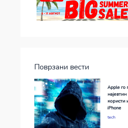
Поврзани вести
Apple го 
најевтин
користи 
iPhone
tech