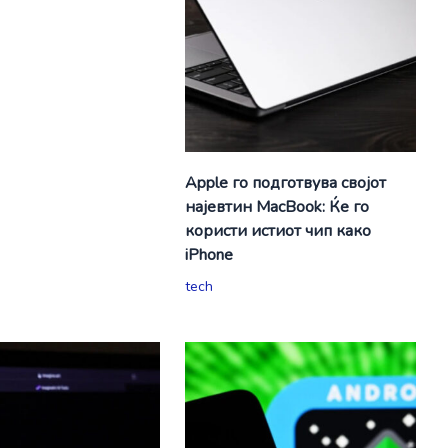
Apple го подготвува својот
најевтин MacBook: Ќе го
користи истиот чип како
iPhone
tech