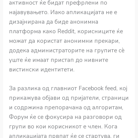
активност ќе бидат префрлени по
најавувањето. Иако апликацијата не е
дизајнирана да биде анонимна
платформа како Reddit, корисниците ќе
можат да користат анонимни прекари,
додека администраторите на групите сè
уште ќе имаат пристап до нивните
вистински идентитети.
За разлика од главниот Facebook feed, кој
прикажува објави од пријатели, страници
и содржина препорачана од алгоритам,
Форум ќе се фокусира на разговори од
групи во кои корисникот е член. Кога
апликацијата првпат ќе се стартува, ги