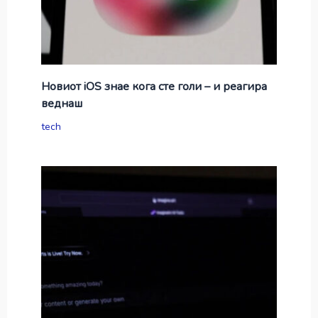
Новиот iOS знае кога сте голи – и реагира
веднаш
tech