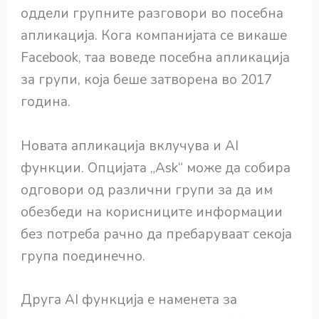
оддели групните разговори во посебна
апликација. Кога компанијата се викаше
Facebook, таа воведе посебна апликација
за групи, која беше затворена во 2017
година.
Новата апликација вклучува и AI
функции. Опцијата „Ask“ може да собира
одговори од различни групи за да им
обезбеди на корисниците информации
без потреба рачно да пребаруваат секоја
група поединечно.
Друга AI функција е наменета за