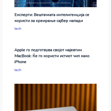
Експерти: Вештачката интелигенција се
користи за креирање сајбер напади
tech
Apple го подготвува својот најевтин
MacBook: Ќе го користи истиот чип како
iPhone
tech