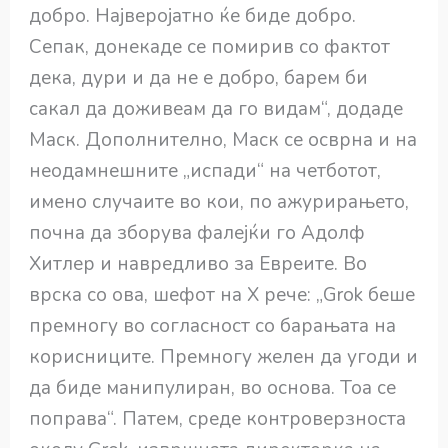
добро. Најверојатно ќе биде добро.
Сепак, донекаде се помирив со фактот
дека, дури и да не е добро, барем би
сакал да доживеам да го видам“, додаде
Маск. Дополнително, Маск се осврна и на
неодамнешните „испади“ на четботот,
имено случаите во кои, по ажурирањето,
почна да зборува фалејќи го Адолф
Хитлер и навредливо за Евреите. Во
врска со ова, шефот на X рече: „Grok беше
премногу во согласност со барањата на
корисниците. Премногу желен да угоди и
да биде манипулиран, во основа. Тоа се
поправа“. Патем, среде контроверзноста