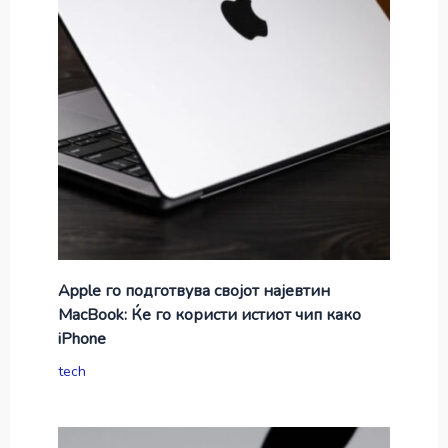
Apple го подготвува својот најевтин
MacBook: Ќе го користи истиот чип како
iPhone
tech