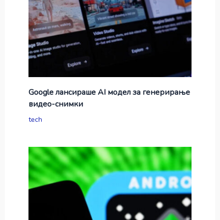
Google лансираше AI модел за генерирање
видео-снимки
tech