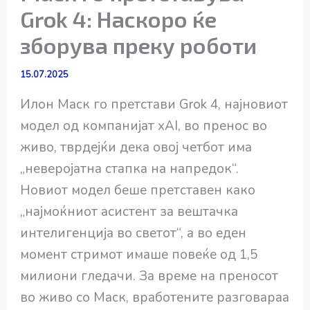
Grok 4: Наскоро ќе
зборува преку роботи
15.07.2025
Илон Маск го претстави Grok 4, најновиот
модел од компанијат xAI, во пренос во
живо, тврдејќи дека овој четбот има
„неверојатна стапка на напредок“.
Новиот модел беше претставен како
„најмоќниот асистент за вештачка
интелигенција во светот“, а во еден
момент стримот имаше повеќе од 1,5
милиони гледачи. За време на преносот
во живо со Маск, вработените разговараа