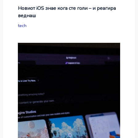
Новиот iOS знае кога сте голи – и реагира
веднаш
tech