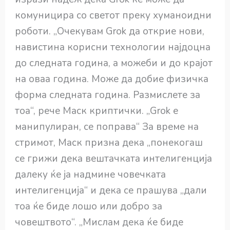
комуницира со светот преку хуманоидни
роботи. „Очекувам Grok да открие нови,
навистина корисни технологии најдоцна
до следната година, а можеби и до крајот
на оваа година. Може да добие физичка
форма следната година. Размислете за
тоа“, рече Маск криптички. „Grok е
манипулиран, се поправа“ За време на
стримот, Маск призна дека „понекогаш
се грижи дека вештачката интелигенција
далеку ќе ја надмине човечката
интелигенција“ и дека се прашува „дали
тоа ќе биде лошо или добро за
човештвото“. „Мислам дека ќе биде