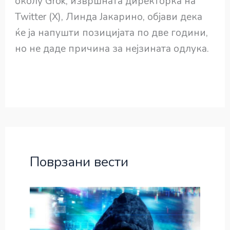
околу Grok, извршната директорка на
Twitter (X), Линда Јакарино, објави дека
ќе ја напушти позицијата по две години,
но не даде причина за нејзината одлука.
Поврзани вести