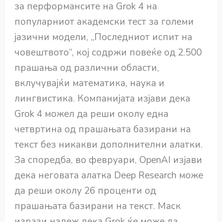
за перформансите на Grok 4 на
популарниот академски тест за големи
јазични модели, „Последниот испит на
човештвото“, кој содржи повеќе од 2.500
прашања од различни области,
вклучувајќи математика, наука и
лингвистика. Компанијата изјави дека
Grok 4 можел да реши околу една
четвртина од прашањата базирани на
текст без никакви дополнителни алатки.
За споредба, во февруари, OpenAI изјави
дека неговата алатка Deep Research може
да реши околу 26 проценти од
прашањата базирани на текст. Маск
изрази надеж дека Grok ќе може да