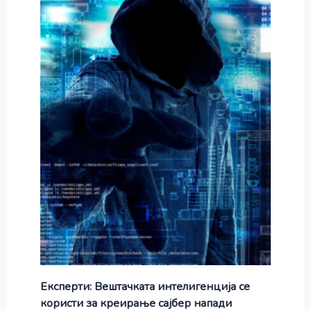
Експерти: Вештачката интелигенција се
користи за креирање сајбер напади