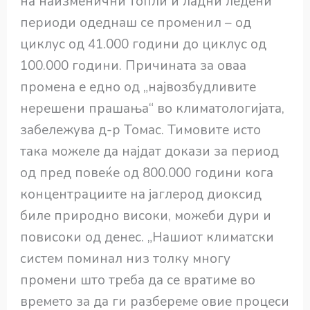
на наизменични топли и ладни ледени
периоди одеднаш се променил – од
циклус од 41.000 години до циклус од
100.000 години. Причината за оваа
промена е едно од „највозбудливите
нерешени прашања“ во климатологијата,
забележува д-р Томас. Тимовите исто
така можеле да најдат докази за период
од пред повеќе од 800.000 години кога
концентрациите на јаглерод диоксид
биле природно високи, можеби дури и
повисоки од денес. „Нашиот климатски
систем поминал низ толку многу
промени што треба да се вратиме во
времето за да ги разбереме овие процеси