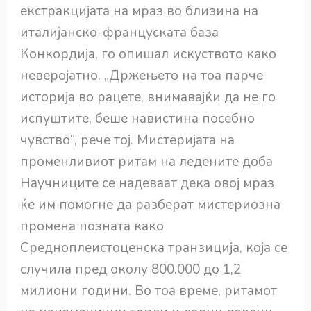
екстракцијата на мраз во близина на
италијанско-француската база
Конкордија, го опишал искуството како
неверојатно. „Држењето на тоа парче
историја во рацете, внимавајќи да не го
испуштите, беше навистина посебно
чувство“, рече тој. Мистеријата на
променливиот ритам на ледените доба
Научниците се надеваат дека овој мраз
ќе им помогне да разберат мистериозна
промена позната како
Средноплеистоценска транзиција, која се
случила пред околу 800.000 до 1,2
милиони години. Во тоа време, ритамот