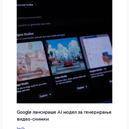
Google лансираше AI модел за генерирање
видео-снимки
tech