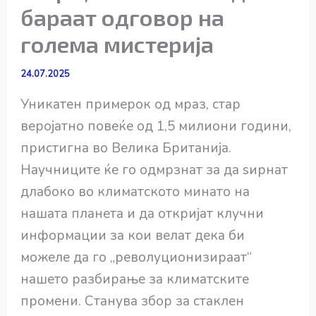
бараат одговор на
голема мистерија
24.07.2025
Уникатен примерок од мраз, стар
веројатно повеќе од 1,5 милиони години,
пристигна во Велика Британија.
Научниците ќе го одмрзнат за да ѕирнат
длабоко во климатското минато на
нашата планета и да откријат клучни
информации за кои велат дека би
можеле да го „револуционизираат“
нашето разбирање за климатските
промени. Станува збор за стаклен