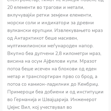
20 елементи во трагови и метали,
вклучувајќи ретки земјени елементи,
морски соли и индикатори за древни
вулкански ерупции. Извлекувањето мраз
од Антарктикот беше масивен,
мултимилионски меѓународен напор.
Вкупно беа дупчени 2,8 километри мраз,
висина на осум Ајфелови кули. Мразот
потоа беше исечен на блокови од еден
метар и транспортиран прво со брод, а
потоа со камион-ладилник до Кембриџ.
Примероци беа добиени и од институции
во Германија и Швајцарија. Инженерот
Џејмс Вил, кој учествувал во