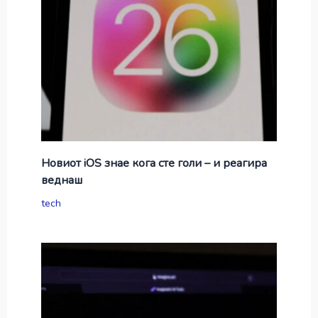
Новиот iOS знае кога сте голи – и реагира
веднаш
tech