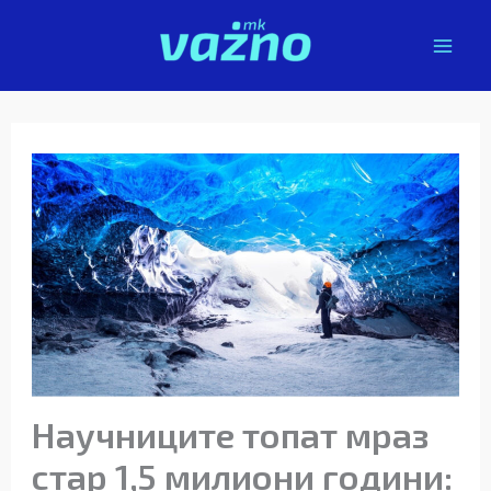
Skip
to
content
Научниците топат мраз
стар 1,5 милиони години: