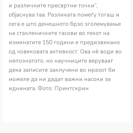
и различните пресвртни точки“,
објаснува таа. Разликата помеѓу тогаш и
сега е што денешното брзо зголемување
на стакленичките гасови во текот на
изминатите 150 години е предизвикано
од човековата активност. Ова нè води во
непознатото, но научниците веруваат
дека записите заклучени во мразот би
можеле да ни дадат важни насоки за
иднината. Фото: Принтскрин