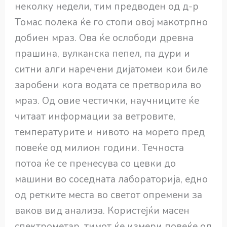
неколку недели, тим предводен од д-р
Томас полека ќе го стопи овој макотрпно
добиен мраз. Ова ќе ослободи древна
прашина, вулканска пепел, па дури и
ситни алги наречени дијатомеи кои биле
заробени кога водата се претворила во
мраз. Од овие честички, научниците ќе
читаат информации за ветровите,
температурите и нивото на морето пред
повеќе од милион години. Течноста
потоа ќе се пренесува со цевки до
машини во соседната лабораторија, едно
од ретките места во светот опремени за
ваков вид анализа. Користејќи масен
спектрометар, тимот ќе измери повеќе од