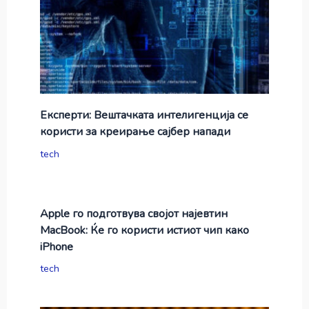
Експерти: Вештачката интелигенција се
користи за креирање сајбер напади
tech
Apple го подготвува својот најевтин
MacBook: Ќе го користи истиот чип како
iPhone
tech