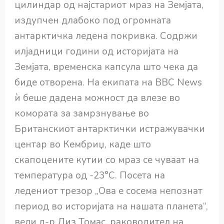
цилиндар од најстариот мраз на Земјата,
издупчен длабоко под огромната
антарктичка ледена покривка. Содржи
илјадници години од историјата на
Земјата, временска капсула што чека да
биде отворена. На екипата на BBC News
ѝ беше дадена можност да влезе во
комората за замрзнување во
Британскиот антарктички истражувачки
центар во Кембриџ, каде што
скапоцените кутии со мраз се чуваат на
температура од -23°C. Посета на
ледениот трезор „Ова е сосема непознат
период во историјата на нашата планета“,
вели д-р Лиз Томас, раководител на