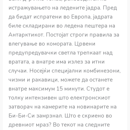
истражувањето на ледените јадра. Пред
да бидат испратени во Европа, јадрата
биле складирани во ледена пештера на
Антарктикот. Постојат строги правила за
влегување во комората. Црвени
предупредувачки светла трепкаат над
вратата, а внатре има излез за итни
случаи. Носејќи специјални комбинезони,
чизми и ракавици, можете да останете
внатре максимум 15 минути. Студот е
толку интензивен што електронскиот
затворач на камерите на новинарите на
Би-Би-Си замрзнал. Што е скриено во
древниот мраз? Во текот на следните