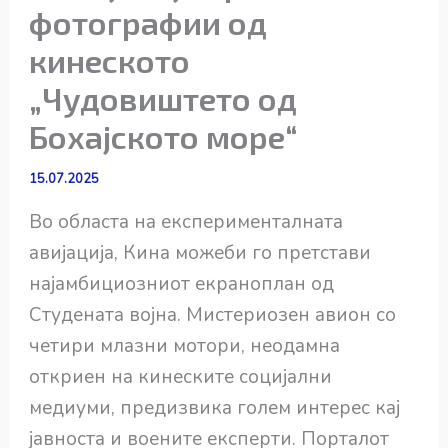
фотографии од
кинеското
„Чудовиштето од
Бохајското море“
15.07.2025
Во областа на експерименталната
авијација, Кина можеби го претстави
најамбициозниот екраноплан од
Студената војна. Мистериозен авион со
четири млазни мотори, неодамна
откриен на кинеските социјални
медиуми, предизвика голем интерес кај
јавноста и воените експерти. Порталот