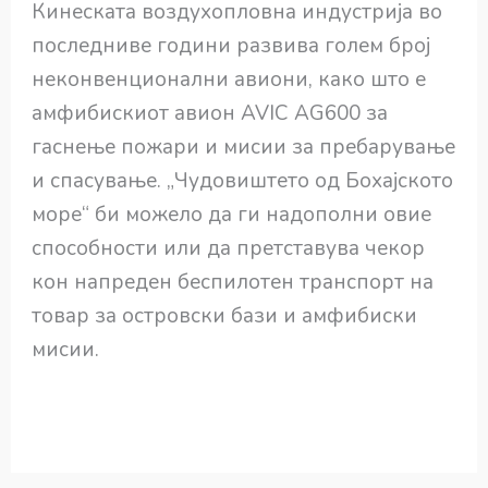
Кинеската воздухопловна индустрија во
последниве години развива голем број
неконвенционални авиони, како што е
амфибискиот авион AVIC AG600 за
гаснење пожари и мисии за пребарување
и спасување. „Чудовиштето од Бохајското
море“ би можело да ги надополни овие
способности или да претставува чекор
кон напреден беспилотен транспорт на
товар за островски бази и амфибиски
мисии.