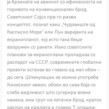
ја брзината на авионот со ефикасноста на
горивото на конвенционален брод.
Советскиот Сојуз прв го разви
концептот, познат како „Чудовиште од
Касписко Море“ или Лун варијанта на
екранопланот, кој исто така беше
вооружен со ракети. Иако советските
планови за екраноплани пропаднаа со
распадот на СССР, современите глобални
проекти останаа во главно од мал обем –
до сега. Шпекулации за можна употреба
Кинескиот авион, обоен во сива боја со
слаба видливост што сугерира воена
намена, има труп на летачки брод, краток
распон на крилјата и големо Т-опашка-