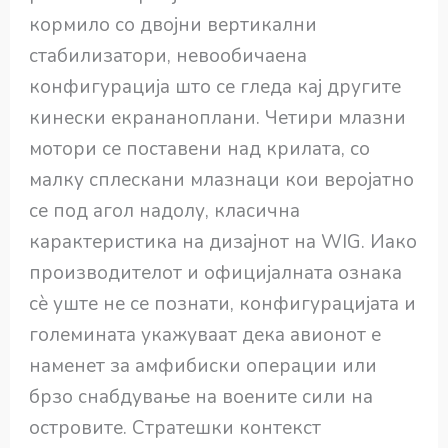
кормило со двојни вертикални
стабилизатори, невообичаена
конфигурација што се гледа кај другите
кинески екрананоплани. Четири млазни
мотори се поставени над крилата, со
малку сплескани млазнаци кои веројатно
се под агол надолу, класична
карактеристика на дизајнот на WIG. Иако
производителот и официјалната ознака
сè уште не се познати, конфигурацијата и
големината укажуваат дека авионот е
наменет за амфибиски операции или
брзо снабдување на воените сили на
островите. Стратешки контекст