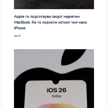
Apple го подготвува својот најевтин
MacBook: Ќе го користи истиот чип како
iPhone
tech