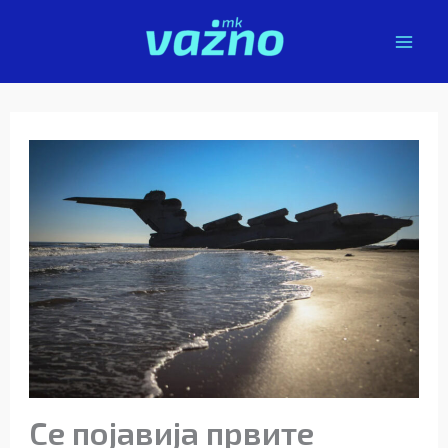
Skip
to
content
Се појавија првите