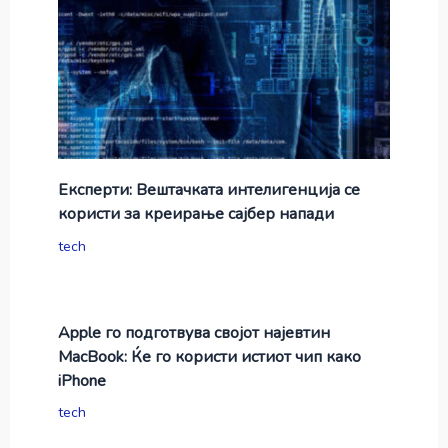
Експерти: Вештачката интелигенција се
користи за креирање сајбер напади
tech
Apple го подготвува својот најевтин
MacBook: Ќе го користи истиот чип како
iPhone
tech