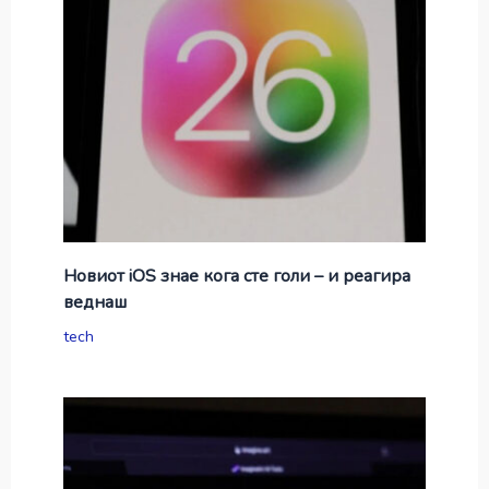
Новиот iOS знае кога сте голи – и реагира
веднаш
tech