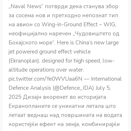
„Naval News“ потврди дека станува збор
за сосема нов и претходно непознат тип
на авион со Wing-in-Ground Effect – WIG,
неофицијално наречен „Чудовиштето од
Бохајското море“. Here is China’s new large
jet powered ground effect vehicle
(Ekranoplan), designed for high speed, low-
altitude operations over water.
pic.twitter.com/Ye0WVUaa6N — International
Defence Analysis (@Defence_IDA) July 5,
2025 Дизајн вкоренет во историјата
Екранопланите се уникатни летала што
летаат веднаш над површината на водата
користејќи ефект на земја, комбинирајќи