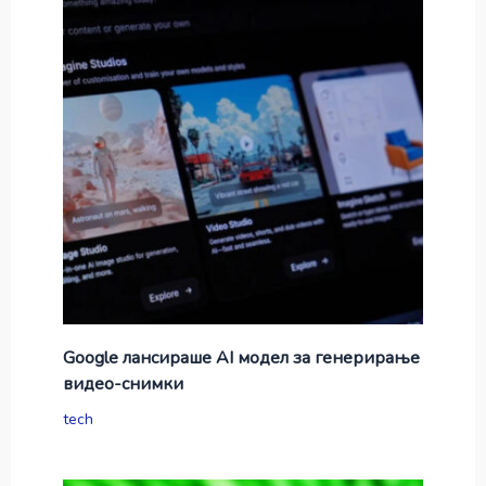
Google лансираше AI модел за генерирање
видео-снимки
tech