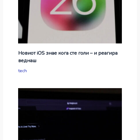
Новиот iOS знае кога сте голи – и реагира
веднаш
tech