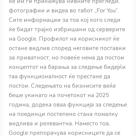
ќе им ги прикажува нивните прегледи,
фотографии и видеа во табот „For You“.
Сите информации за тоа кој кого следи
ќе бидат трајно избришани од серверите
на Google. Профилот на корисникот ќе
остане видлив според неговите поставки
за приватност, но повеќе нема да постои
концептот на барања за следење бидејќи
таа функционалност ќе престане да
постои. Следењето на бизнисите веќе
беше укинато на почетокот на 2025
година, додека оваа функција за следење
на поединци постепено стана помалку
видлива и релевантна. Наместо тоа,
Google препорачува корисниците да се