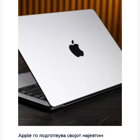
Apple го подготвува својот најевтин