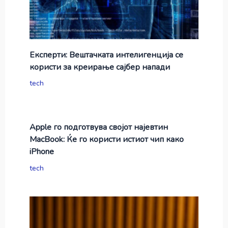
Експерти: Вештачката интелигенција се
користи за креирање сајбер напади
tech
Apple го подготвува својот најевтин
MacBook: Ќе го користи истиот чип како
iPhone
tech