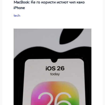
MacBook: Ќе го користи истиот чип како
iPhone
tech