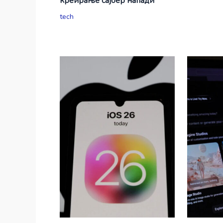
креирање сајбер напади
tech