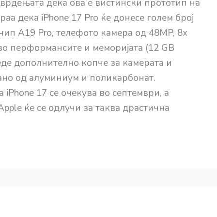
тврдењата дека ова е вистински прототип на
аа дека iPhone 17 Pro ќе донесе голем број
чип A19 Pro, телефото камера од 48MP, 8x
во перформансите и меморијата (12 GB
веде дополнително копче за камерата и
но од алуминиум и поликарбонат.
 iPhone 17 се очекува во септември, а
Apple ќе се одлучи за таква драстична