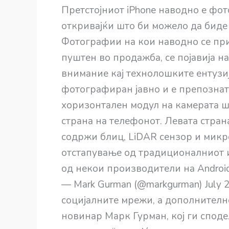
Претстојниот iPhone наводно е фот
откривајќи што би можело да биде 
Фотографии на кои наводно се прика
пуштен во продажба, се појавија н
внимание кај технолошките ентузи
фотографиран јавно и е препознат
хоризонтален модул на камерата ш
страна на телефонот. Левата стран
содржи блиц, LiDAR сензор и микр
отстапување од традиционалниот и
од некои производители на Android. 
— Mark Gurman (@markgurman) July 
социјалните мрежи, а дополнител
новинар Марк Гурман, кој ги споде