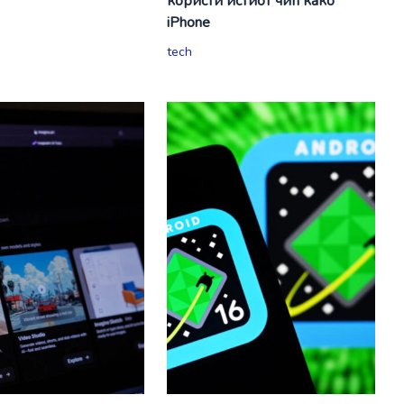
користи истиот чип како
iPhone
tech