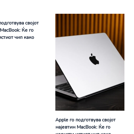
подготвува својот
 MacBook: Ќе го
истиот чип како
Apple го подготвува својот
најевтин MacBook: Ќе го