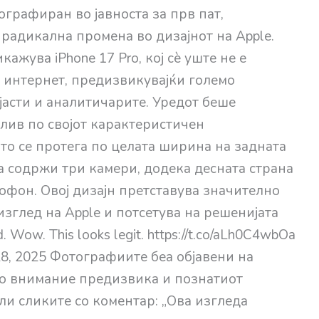
ографиран во јавноста за прв пат,
радикална промена во дизајнот на Apple.
жува iPhone 17 Pro, кој сè уште не е
а интернет, предизвикувајќи големо
јасти и аналитичарите. Уредот беше
лив по својот карактеристичен
то се протега по целата ширина на задната
а содржи три камери, додека десната страна
офон. Овој дизајн претставува значително
зглед на Apple и потсетува на решенијата
Wow. This looks legit. https://t.co/aLh0C4wbOa
28, 2025 Фотографиите беа објавени на
но внимание предизвика и познатиот
ли сликите со коментар: „Ова изгледа