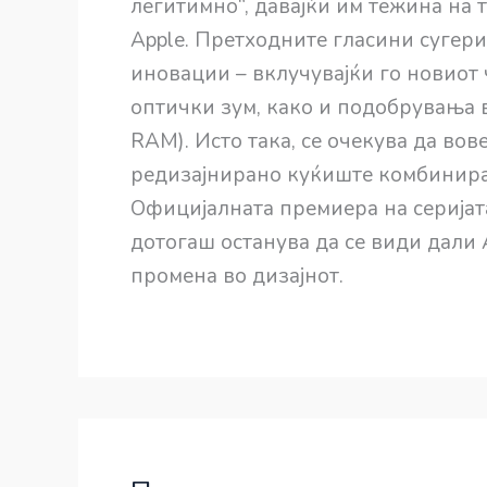
легитимно“, давајќи им тежина на 
Apple. Претходните гласини сугерир
иновации – вклучувајќи го новиот 
оптички зум, како и подобрувања 
RAM). Исто така, се очекува да во
редизајнирано куќиште комбинира
Официјалната премиера на серијата
дотогаш останува да се види дали 
промена во дизајнот.