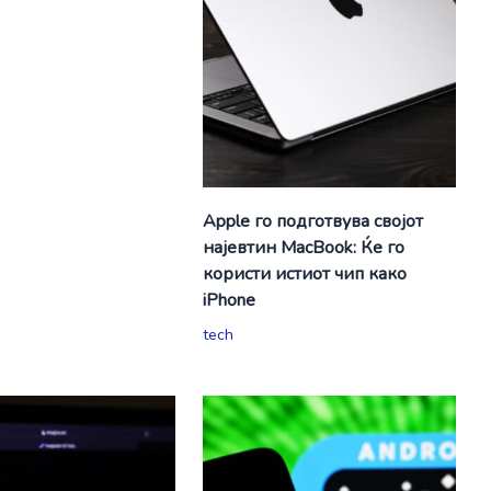
Apple го подготвува својот
најевтин MacBook: Ќе го
користи истиот чип како
iPhone
tech