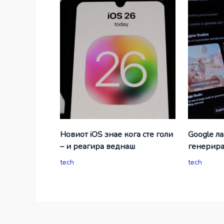
Новиот iOS знае кога сте голи
Google л
– и реагира веднаш
генерир
tech
tech