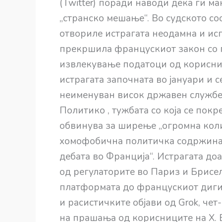
(Twitter) поради наводи дека ги м
„странско мешање“. Во судското со
отвориле истрагата неодамна и ис
прекршила францускиот закон со 
извлекување податоци од корисниц
истрагата започната во јануари и 
неименуван висок државен службен
Политико , тужбата со која се покр
обвинува за ширење „огромна коли
хомофобична политичка содржина, 
дебата во Франција“. Истрагата до
од регулаторите во Париз и Брисел
платформата до францускиот диги
и расистичките објави од Grok, чет
на прашања од корисниците на X. 