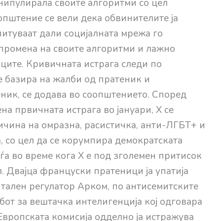
анипулирала своите алгоритми со цел
општение се вели дека обвинителите ја
питуваат дали социјалната мрежа го
промена на своите алгоритми и лажно
ите. Кривичната истрага следи по
се базира на жалби од пратеник и
ик, се додава во соопштението. Според
ена првичната истрага во јануари, X се
чина на омразна, расистичка, анти-ЛГБТ+ и
со цел да се корумпира демократската
аѓа во време кога X е под зголемен притисок
. Двајца француски пратеници ја упатија
тален регулатор Арком, по антисемитските
-бот за вештачка интелигенција кој одговара
Европската комисија одделно ја истражува