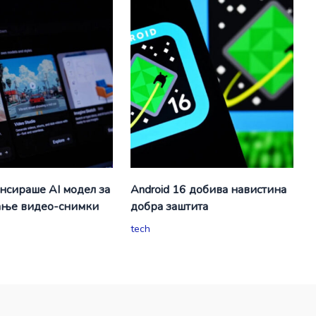
ансираше AI модел за
Android 16 добива навистина
ање видео-снимки
добра заштита
tech