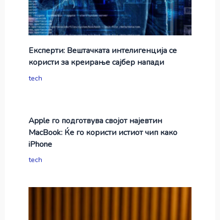
Експерти: Вештачката интелигенција се
користи за креирање сајбер напади
tech
Apple го подготвува својот најевтин
MacBook: Ќе го користи истиот чип како
iPhone
tech