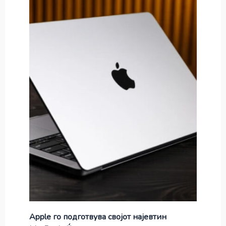
Apple го подготвува својот најевтин