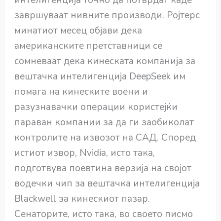
завршуваат нивните производи. Ројтерс
минатиот месец објави дека
американските претставници се
сомневаат дека кинеската компанија за
вештачка интелигенција DeepSeek им
помага на кинеските воени и
разузнавачки операции користејќи
параван компании за да ги заобиколат
контролите на извозот на САД. Според
истиот извор, Nvidia, исто така,
подготвува поевтина верзија на својот
водечки чип за вештачка интелигенција
Blackwell за кинескиот пазар.
Сенаторите, исто така, во своето писмо