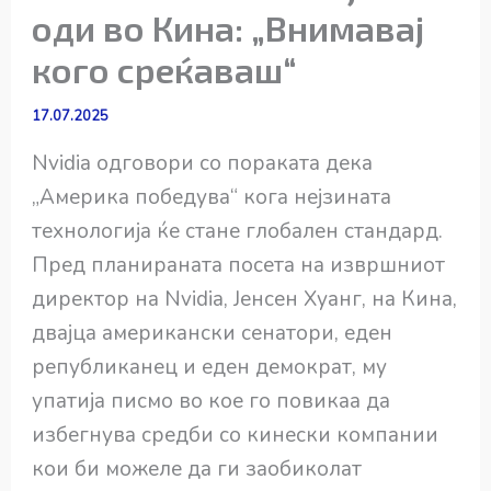
оди во Кина: „Внимавај
кого среќаваш“
17.07.2025
Nvidia одговори со пораката дека
„Америка победува“ кога нејзината
технологија ќе стане глобален стандард.
Пред планираната посета на извршниот
директор на Nvidia, Јенсен Хуанг, на Кина,
двајца американски сенатори, еден
републиканец и еден демократ, му
упатија писмо во кое го повикаа да
избегнува средби со кинески компании
кои би можеле да ги заобиколат