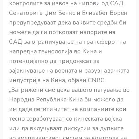
контролите за извоз на чипови од САД.
Сенаторите Џим Бенкс и Елизабет Ворен
предупредуваат дека ваквите средби би
можеле да ги поткопаат напорите на
САД за ограничување на трансферот на
напредна технологија во Кина и
потенцијално да придонесат за
зајакнување на воената и разузнавачката
индустрија на Кина, објави CNBC.
„Загрижени сме дека вашето патување во
Народна Република Кина би можело да
им даде легитимитет на компаниите кои
тесно соработуваат со кинеската војска
или да вклучуваат дискусии за дупките
во американскиот систем за контрола на