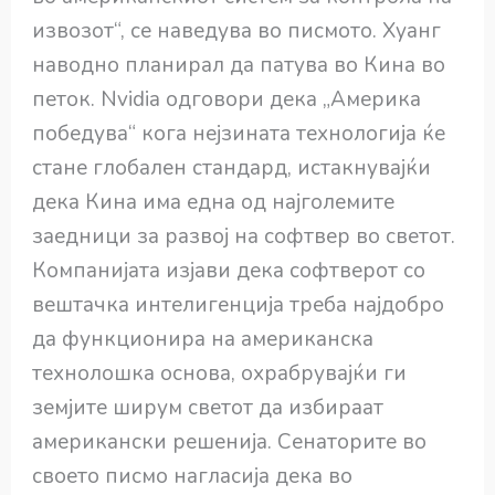
извозот“, се наведува во писмото. Хуанг
наводно планирал да патува во Кина во
петок. Nvidia одговори дека „Америка
победува“ кога нејзината технологија ќе
стане глобален стандард, истакнувајќи
дека Кина има една од најголемите
заедници за развој на софтвер во светот.
Компанијата изјави дека софтверот со
вештачка интелигенција треба најдобро
да функционира на американска
технолошка основа, охрабрувајќи ги
земјите ширум светот да избираат
американски решенија. Сенаторите во
своето писмо нагласија дека во