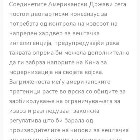
Соединетите Американски Држави сега
постои двопартиски консензус за
потребата од контрола на извозот на
напреден хардвер за вештачка
интелигенција, предупредувајќи дека
таквата опрема би можела дополнително
да ги забрза напорите на Кина за
модернизација на својата војска.
Загриженоста меѓу американските
пратеници расте во врска со обидите за
заобиколување на ограничувањата за
извоз и разгледуваат законска
регулатива што би барала од
производителите на чипови за вештачка
интелигенција точно да потврдат каде