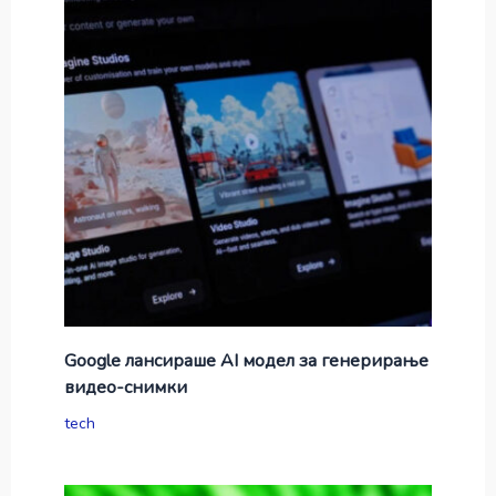
Google лансираше AI модел за генерирање
видео-снимки
tech