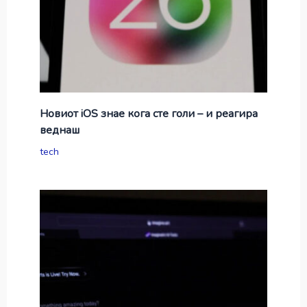
Новиот iOS знае кога сте голи – и реагира
веднаш
tech