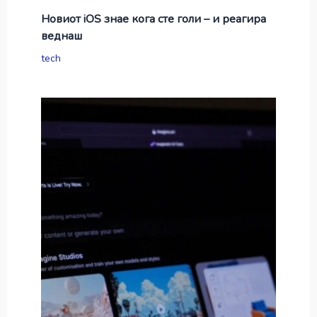
Новиот iOS знае кога сте голи – и реагира
веднаш
tech