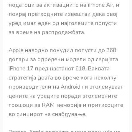
податоци за активациите на iPhone Air, и
покрај претходните извештаи дека овој
уред имал еден од најголемите попусти
за време на распродажбата.
Apple наводно понудил попусти до 368
долари за одредени модели од серијата
iPhone 17 пред настанот 618. Ваквата
стратегија доаѓа во време кога неколку
производители на Android ги зголемуваат
цените на уредите поради зголемените
трошоци за RAM меморија и притисоците
во синџирот на снабдување.