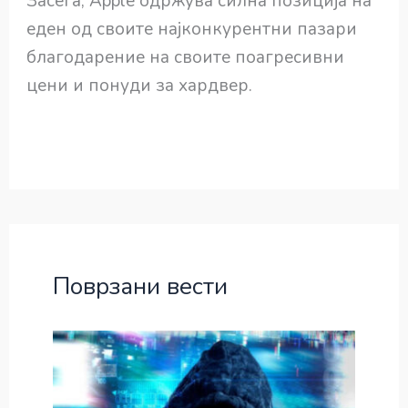
Засега, Apple одржува силна позиција на
еден од своите најконкурентни пазари
благодарение на своите поагресивни
цени и понуди за хардвер.
Поврзани вести