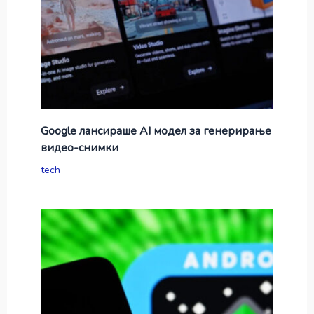
Google лансираше AI модел за генерирање
видео-снимки
tech