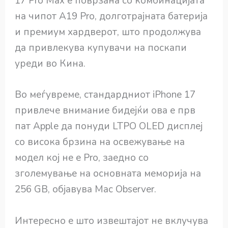
17 Pro Max е поврзана со комбинацијата
на чипот A19 Pro, долготрајната батерија
и премиум хардверот, што продолжува
да привлекува купувачи на поскапи
уреди во Кина.
Во меѓувреме, стандардниот iPhone 17
привлече внимание бидејќи ова е прв
пат Apple да понуди LTPO OLED дисплеј
со висока брзина на освежување на
модел кој не е Pro, заедно со
зголемување на основната меморија на
256 GB, објавува Mac Observer.
Интересно е што извештајот не вклучува