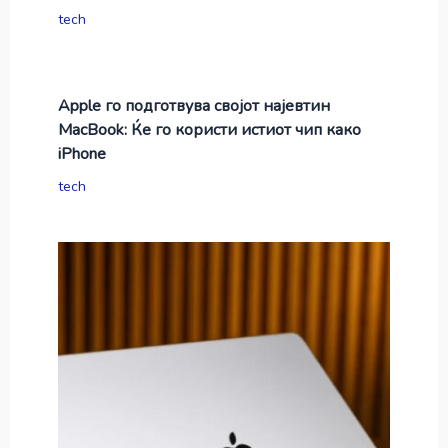
tech
Apple го подготвува својот најевтин
MacBook: Ќе го користи истиот чип како
iPhone
tech