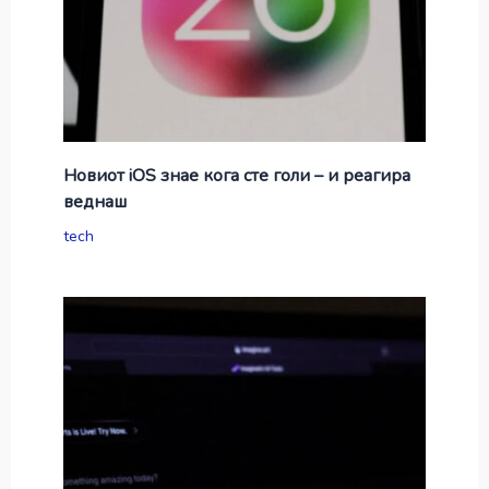
Новиот iOS знае кога сте голи – и реагира
веднаш
tech