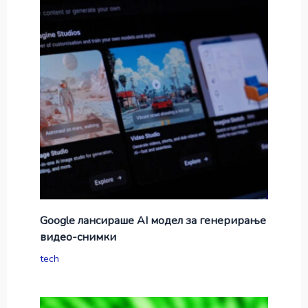
Google лансираше AI модел за генерирање
видео-снимки
tech