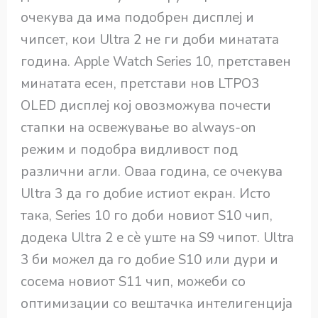
очекува да има подобрен дисплеј и
чипсет, кои Ultra 2 не ги доби минатата
година. Apple Watch Series 10, претставен
минатата есен, претстави нов LTPO3
OLED дисплеј кој овозможува почести
стапки на освежување во always-on
режим и подобра видливост под
различни агли. Оваа година, се очекува
Ultra 3 да го добие истиот екран. Исто
така, Series 10 го доби новиот S10 чип,
додека Ultra 2 е сè уште на S9 чипот. Ultra
3 би можел да го добие S10 или дури и
сосема новиот S11 чип, можеби со
оптимизации со вештачка интелигенција