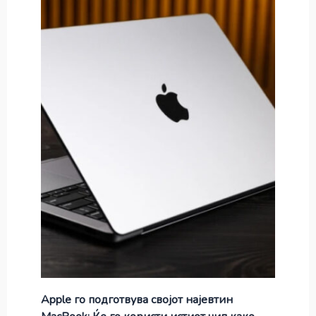
Apple го подготвува својот најевтин