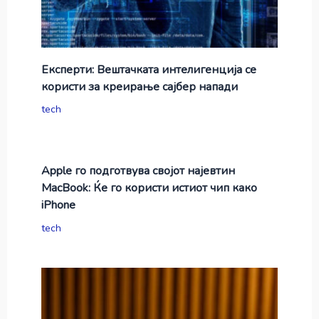
Експерти: Вештачката интелигенција се
користи за креирање сајбер напади
tech
Apple го подготвува својот најевтин
MacBook: Ќе го користи истиот чип како
iPhone
tech