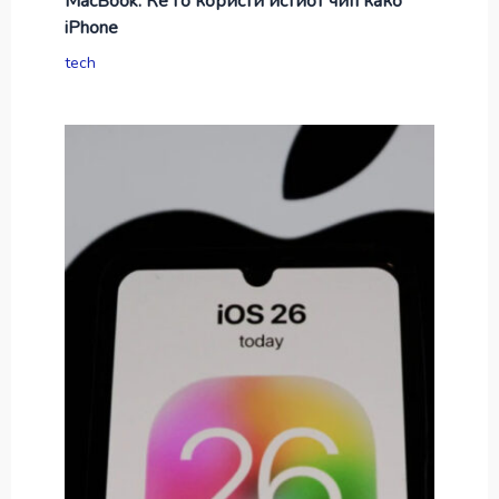
MacBook: Ќе го користи истиот чип како
iPhone
tech