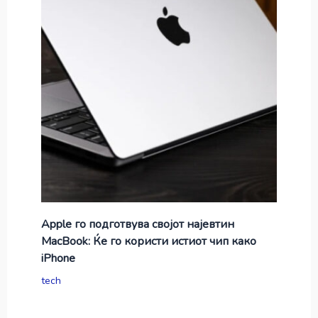
Apple го подготвува својот најевтин
MacBook: Ќе го користи истиот чип како
iPhone
tech