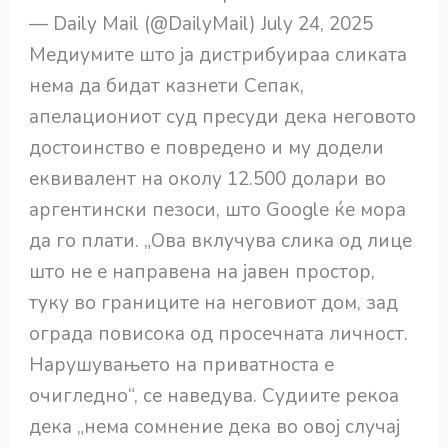
— Daily Mail (@DailyMail) July 24, 2025
Медиумите што ја дистрибуираа сликата
нема да бидат казнети Сепак,
апелациониот суд пресуди дека неговото
достоинство е повредено и му додели
еквивалент на околу 12.500 долари во
аргентински пезоси, што Google ќе мора
да го плати. „Ова вклучува слика од лице
што не е направена на јавен простор,
туку во границите на неговиот дом, зад
ограда повисока од просечната личност.
Нарушувањето на приватноста е
очигледно“, се наведува. Судиите рекоа
дека „нема сомнение дека во овој случај