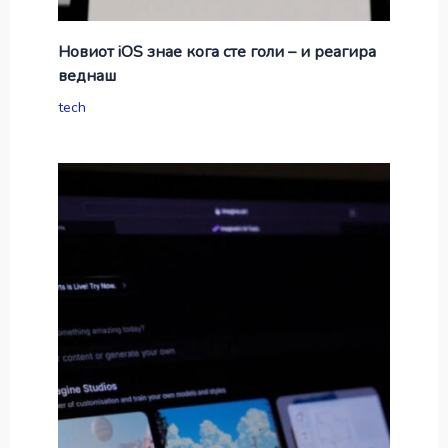
Новиот iOS знае кога сте голи – и реагира
веднаш
tech