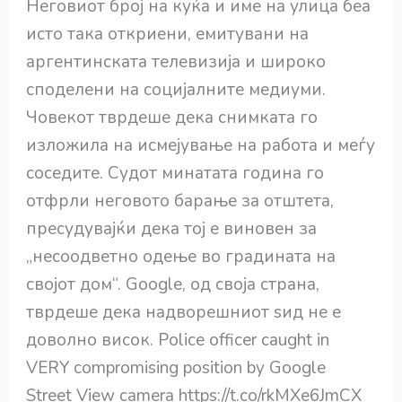
Неговиот број на куќа и име на улица беа
исто така откриени, емитувани на
аргентинската телевизија и широко
споделени на социјалните медиуми.
Човекот тврдеше дека снимката го
изложила на исмејување на работа и меѓу
соседите. Судот минатата година го
отфрли неговото барање за отштета,
пресудувајќи дека тој е виновен за
„несоодветно одење во градината на
својот дом“. Google, од своја страна,
тврдеше дека надворешниот ѕид не е
доволно висок. Police officer caught in
VERY compromising position by Google
Street View camera https://t.co/rkMXe6JmCX