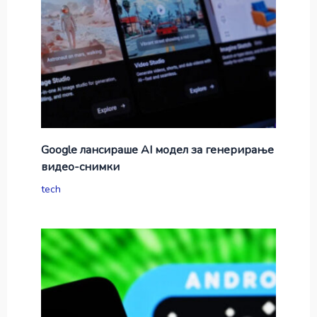
Google лансираше AI модел за генерирање
видео-снимки
tech