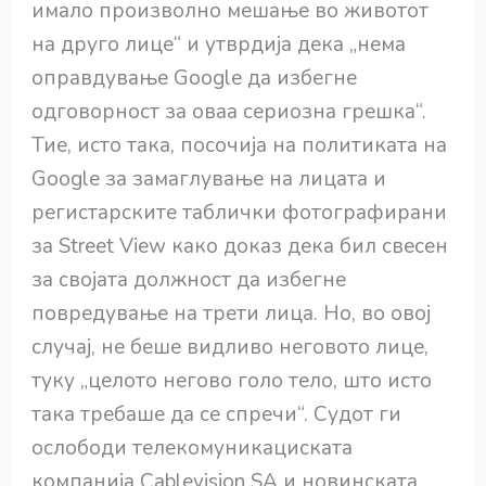
имало произволно мешање во животот
на друго лице“ и утврдија дека „нема
оправдување Google да избегне
одговорност за оваа сериозна грешка“.
Тие, исто така, посочија на политиката на
Google за замаглување на лицата и
регистарските таблички фотографирани
за Street View како доказ дека бил свесен
за својата должност да избегне
повредување на трети лица. Но, во овој
случај, не беше видливо неговото лице,
туку „целото негово голо тело, што исто
така требаше да се спречи“. Судот ги
ослободи телекомуникациската
компанија Cablevision SA и новинската