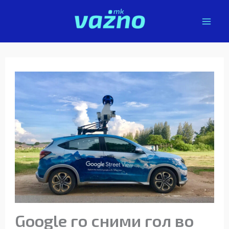
Skip
to
content
Google го сними гол во