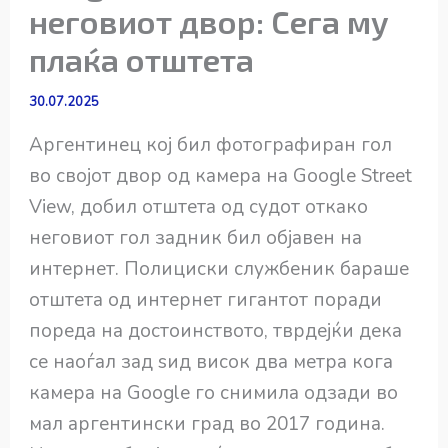
неговиот двор: Сега му
плаќа отштета
30.07.2025
Аргентинец кој бил фотографиран гол
во својот двор од камера на Google Street
View, добил отштета од судот откако
неговиот гол задник бил објавен на
интернет. Полициски службеник бараше
отштета од интернет гигантот поради
пореда на достоинството, тврдејќи дека
се наоѓал зад ѕид висок два метра кога
камера на Google го снимила одзади во
мал аргентински град во 2017 година.