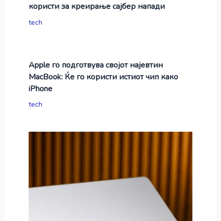
користи за креирање сајбер напади
tech
Apple го подготвува својот најевтин
MacBook: Ќе го користи истиот чип како
iPhone
tech