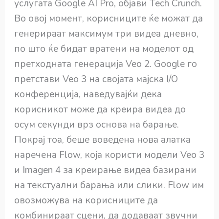
услугата Google AI Pro, објави Tech Crunch.
Во овој момент, корисниците ќе можат да
генерираат максимум три видеа дневно,
по што ќе бидат вратени на моделот од
претходната генерација Veo 2. Google го
претстави Veо 3 на својата мајска I/O
конференција, наведувајќи дека
корисникот може да креира видеа до
осум секунди врз основа на барање.
Покрај тоа, беше воведена нова алатка
наречена Flow, која користи модели Veo 3
и Imagen 4 за креирање видеа базирани
на текстуални барања или слики. Flow им
овозможува на корисниците да
комбинираат сцени, да додаваат звучни