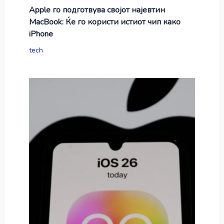
Apple го подготвува својот најевтин
MacBook: Ќе го користи истиот чип како
iPhone
tech