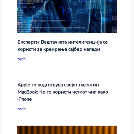
Експерти: Вештачката интелигенција се
користи за креирање сајбер напади
tech
Apple го подготвува својот најевтин
MacBook: Ќе го користи истиот чип како
iPhone
tech