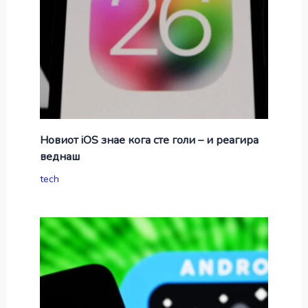
Новиот iOS знае кога сте голи – и реагира
веднаш
tech