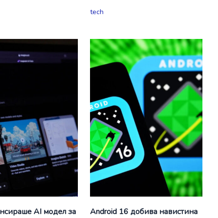
tech
ансираше AI модел за
Android 16 добива навистина