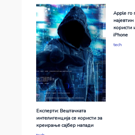
Apple го 
најевтин
користи 
iPhone
tech
Експерти: Вештачката
интелигенција се користи за
креирање сајбер напади