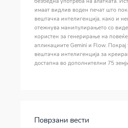
безбедна употреба на алатката. Ис
имаат видлив воден печат што пок
вештачка интелигенција, како и не
отежнува манипулирањето со видеот
користен за генерирање на повеќе
апликациите Gemini и Flow. Покрај т
вештачка интелигенција за креир
достапна во дополнителни 75 земји
Поврзани вести