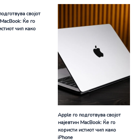
подготвува својот
 MacBook: Ќе го
истиот чип како
Apple го подготвува својот
најевтин MacBook: Ќе го
користи истиот чип како
iPhone