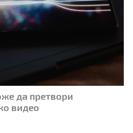
оже да претвори
ко видео