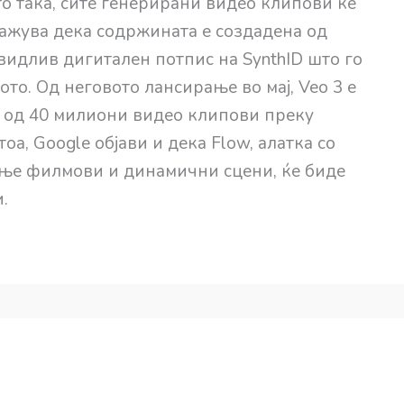
то така, сите генерирани видео клипови ќе
ажува дека содржината е создадена од
видлив дигитален потпис на SynthID што го
о. Од неговото лансирање во мај, Veo 3 е
 од 40 милиони видео клипови преку
оа, Google објави и дека Flow, алатка со
ање филмови и динамични сцени, ќе биде
.