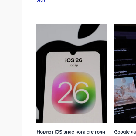
tech
Новиот iOS знае кога сте голи
Google л