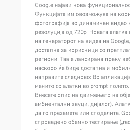
Google најави нова функционалност 
Функцијата им овозможува на кори
фотографија во динамичен видео к
резолуција од 720p. Новата алатка 
на генераторот на видеа на Google
достапна за корисници со претплати
региони. Таа е лансирана преку ве
наскоро ќе биде достапна и мобилна
направите следново: Во апликацијат
менито со алатки во prompt полето.
Внесете опис на движењето на обје
амбиентални звуци, дијалог). Алат
да го преземете или споделите. Goo
спроведено обемно тестирање („red 