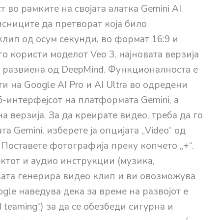
во рамките на својата алатка Gemini AI.
сниците да претворат која било
лип од осум секунди, во формат 16:9 и
го користи моделот Veo 3, најновата верзија
, развиена од DeepMind. Функционалноста е
 на Google AI Pro и AI Ultra во одредени
б-интерфејсот на платформата Gemini, а
 верзија. За да креирате видео, треба да го
а Gemini, изберете ја опцијата „Video“ од
 Поставете фотографија преку копчето „+“.
ктот и аудио инструкции (музика,
ката генерира видео клип и ви овозможува
gle наведува дека за време на развојот е
teaming“) за да се обезбеди сигурна и