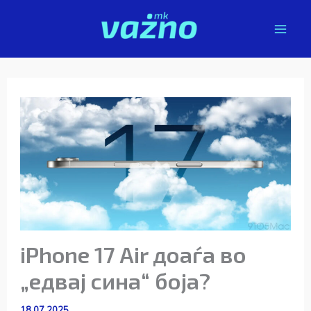
Skip
to
content
iPhone 17 Air доаѓа во
„едвај сина“ боја?
18.07.2025