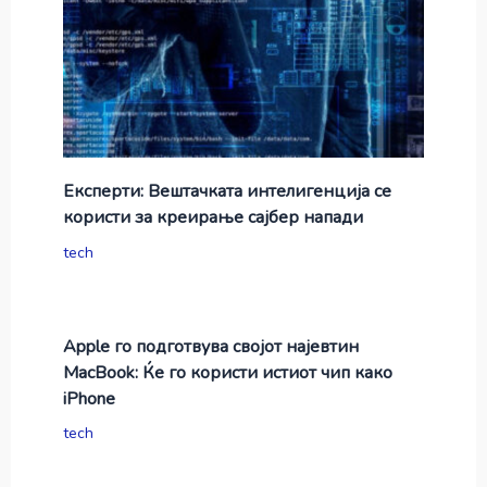
Експерти: Вештачката интелигенција се
користи за креирање сајбер напади
tech
Apple го подготвува својот најевтин
MacBook: Ќе го користи истиот чип како
iPhone
tech