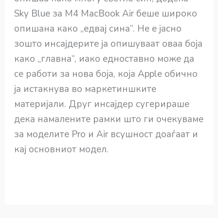
Sky Blue за M4 MacBook Air беше широко
опишана како „едвај сина“. Не е јасно
зошто инсајдерите ја опишуваат оваа боја
како „главна“, иако едноставно може да
се работи за нова боја, која Apple обично
ја истакнува во маркетиншките
материјали. Друг инсајдер сугерираше
дека намалените рамки што ги очекуваме
за моделите Pro и Air всушност доаѓаат и
кај основниот модел.