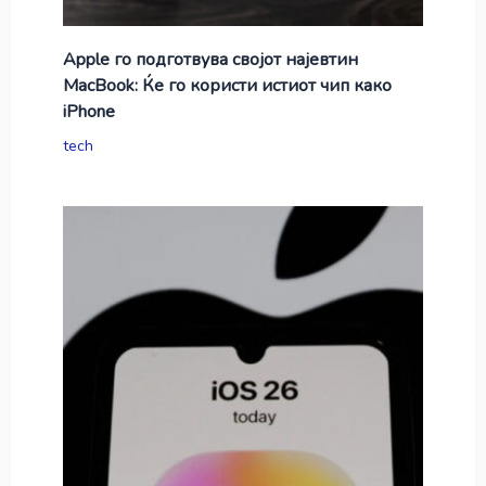
Apple го подготвува својот најевтин
MacBook: Ќе го користи истиот чип како
iPhone
tech