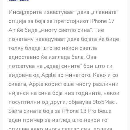
Инсајдерите известуваат дека „главната“
опција за боја за претстојниот iPhone 17
Air ќе биде „многу светло сина“. Тие
понатаму наведуваат дека бојата ќе биде
толку бледа што во некои светла
едноставно ќе изгледа бела. Ова
потсетува на „едвај сините“ бои што ги
видовме од Apple во минатото. Како и со
сивата, Apple користеше многу различни
нијанси на сина боја низ годините, некои
посуптилни од други, објавува 9to5Mac .
Sierra сината боја за iPhone 13 Pro беше
еден пример за изглед што некои го
опишаа како многу светло син, додека