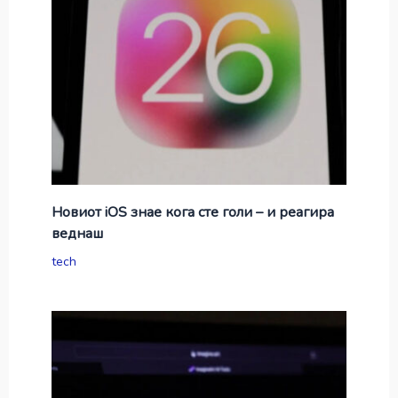
Новиот iOS знае кога сте голи – и реагира
веднаш
tech