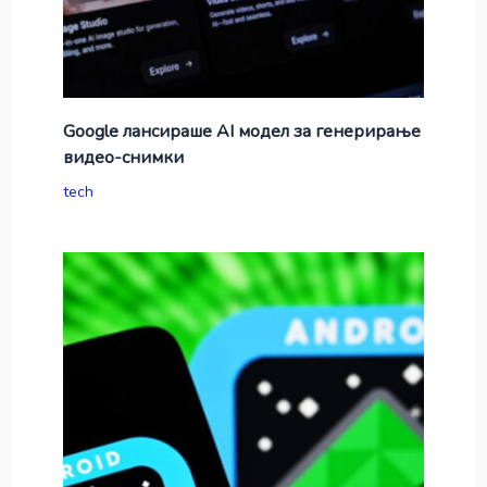
Google лансираше AI модел за генерирање
видео-снимки
tech