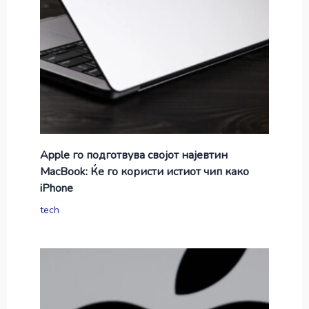
Apple го подготвува својот најевтин
MacBook: Ќе го користи истиот чип како
iPhone
tech