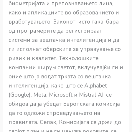
биометријата и препознавањето лица,
како и апликациите во образованието и
вработувањето. Законот, исто така, бара
од програмерите да регистрираат
системи за вештачка интелигенција и да
ги исполнат обврските за управување со
ризик и квалитет. Технолошките
компании ширум светот, вклучувајќи ги и
оние што ја водат трката со вештачка
интелигенција, како што се Alphabet
(Google), Meta, Microsoft и Mistral AI, се
обидоа да ја убедат Европската комисија
да го одложи спроведувањето на
правилата. Сепак, Комисијата се држи до
својот план и не ги менува роковите, се