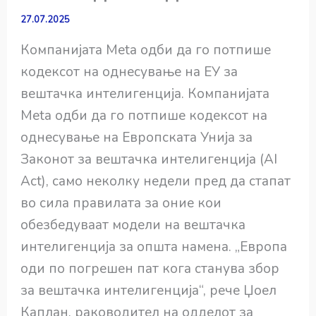
27.07.2025
Компанијата Meta одби да го потпише
кодексот на однесување на ЕУ за
вештачка интелигенција. Компанијата
Meta одби да го потпише кодексот на
однесување на Европската Унија за
Законот за вештачка интелигенција (AI
Act), само неколку недели пред да стапат
во сила правилата за оние кои
обезбедуваат модели на вештачка
интелигенција за општа намена. „Европа
оди по погрешен пат кога станува збор
за вештачка интелигенција“, рече Џоел
Каплан, раководител на одделот за