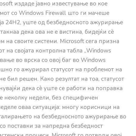
osoft издаде јавно известување во кое
мот со Windows Firewall што ги мачеше
ја 24H2, уште од безбедносното ажурирање
такнаа дека ова не е вистина, бидејќи сè
м на своите системи. Microsoft сега призна
т на својата контролна табла „Windows
ување во врска со овој баг во Windows
грешно го ажурирал статусот на проблемот на
 не бил решен. Како резултат на тоа, статусот
нувајќи дека сè уште се работи на поправка
те неколку недели, без специфичен
леделе оваа ситуација: многу корисници на
сталирањето на безбедносното ажурирање во
l со поставки за напредна безбедност
стемски процеси. Microsoft го потврди овој