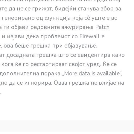
е да не се грижат, бидејќи станува збор за
енерирано од функција која сè уште е во
ата ги објави редовните ажурирања Patch
и изјави дека проблемот со Firewall е
е, ова беше грешка при објавување.
ат досадната грешка што се евидентира како
 кога ќе го рестартираат својот уред. Ќе се
дополнителна порака „More data is available“,
но да се игнорира. Оваа грешка не влијае на
.