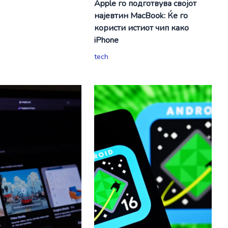
Apple го подготвува својот
најевтин MacBook: Ќе го
користи истиот чип како
iPhone
tech