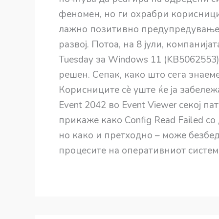
феномен, но ги охрабри корисницит
лажно позитивно предупредување г
развој. Потоа, на 8 јули, компаниј
Tuesday за Windows 11 (KB5062553) 
решен. Сепак, како што сега знаем
Корисниците сè уште ќе ја забележ
Event 2042 во Event Viewer секој пат
прикаже како Config Read Failed со 
но како и претходно – може безбед
процесите на оперативниот систем