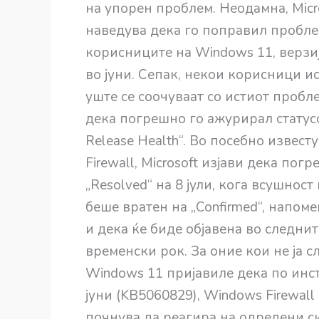
на упорен проблем. Неодамна, Micr
наведува дека го поправил пробле
корисниците на Windows 11, верзи
во јуни. Сепак, некои корисници ис
уште се соочуваат со истиот пробле
дека погрешно го ажурирал статусо
Release Health“. Во посебно извест
Firewall, Microsoft изјави дека по
„Resolved“ на 8 јули, кога всушност
беше вратен на „Confirmed“, напоме
и дека ќе биде објавена во следни
временски рок. За оние кои не ја с
Windows 11 пријавиле дека по ин
јуни (KB5060829), Windows Firewal
почнува да реагира на одредени си