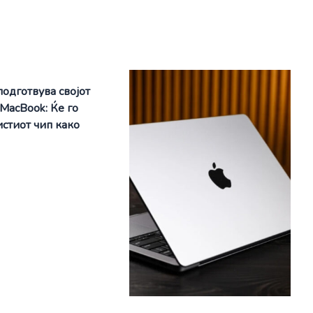
подготвува својот
 MacBook: Ќе го
истиот чип како