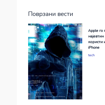
Поврзани вести
Apple го 
најевтин
користи 
iPhone
tech