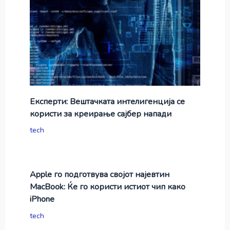
Експерти: Вештачката интелигенција се
користи за креирање сајбер напади
tech
Apple го подготвува својот најевтин
MacBook: Ќе го користи истиот чип како
iPhone
tech