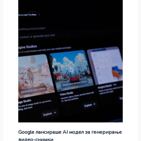
Google лансираше AI модел за генерирање
видео-снимки