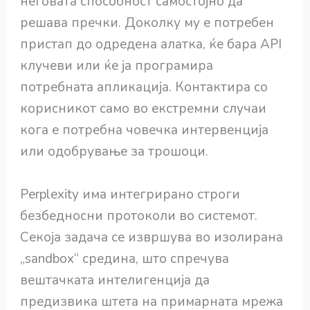
неговата способност самостојно да
решава пречки. Доколку му е потребен
пристап до одредена алатка, ќе бара API
клучеви или ќе ја програмира
потребната апликација. Контактира со
корисникот само во екстремни случаи
кога е потребна човечка интервенција
или одобрување за трошоци.
Perplexity има интегрирано строги
безбедносни протоколи во системот.
Секоја задача се извршува во изолирана
„sandbox“ средина, што спречува
вештачката интелигенција да
предизвика штета на примарната мрежа