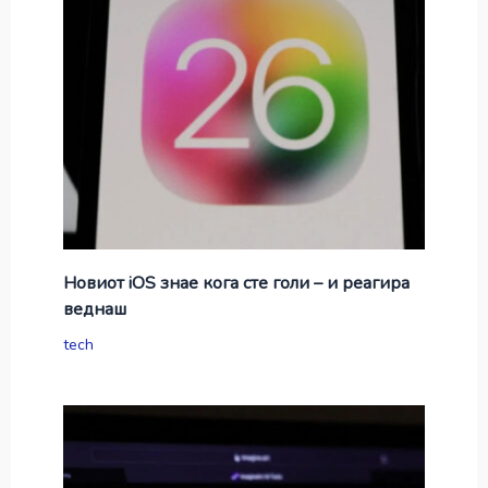
Новиот iOS знае кога сте голи – и реагира
веднаш
tech