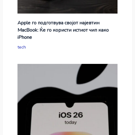
Apple го подготвува својот најевтин
MacBook: Ќе го користи истиот чип како
iPhone
tech