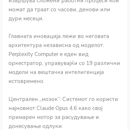
извршува сложени работни процеси кои
можат да траат со часови, денови или
дури месеци.
Главната иновација лежи во неговата
архитектура независна од моделот.
Perplexity Computer е еден вид
оркестратор, управувајќи со 19 различни
модели на вештачка интелигенција
истовремено.
Централен „мозок“: Системот го користи
најновиот Claude Opus 4.6 како свој
примарен мотор за расудување и
донесување одлуки.