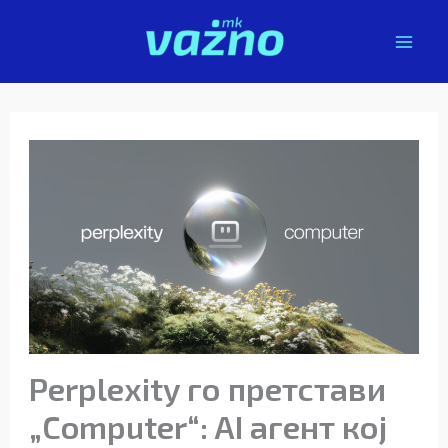
Skip
to
content
Perplexity го претстави
„Computer“: AI агент кој