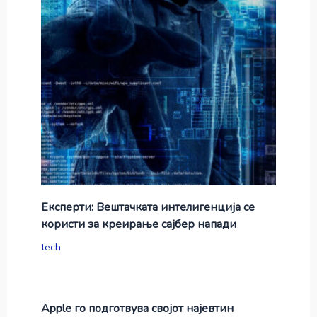
Експерти: Вештачката интелигенција се
користи за креирање сајбер напади
tech
Apple го подготвува својот најевтин