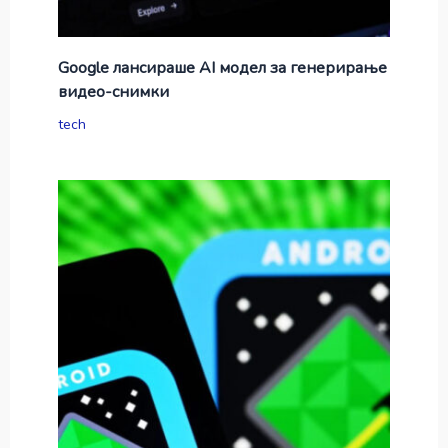
Google лансираше AI модел за генерирање
видео-снимки
tech