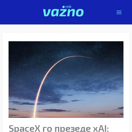
Skip
to
content
SpaceX го презеде xAI: