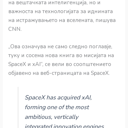
на вештачката интелигенција, но и
важноста на технологијата за иднината
на истражувањето на вселената, пишува
CNN.
„Ова означува не само следно поглавје,
туку и сосема нова книга во мисијата на
SpaceX и xAI“, се вели во соопштението
објавено на веб-страницата на SpaceX.
SpaceX has acquired xAI,
forming one of the most
ambitious, vertically
integrated innovation engines