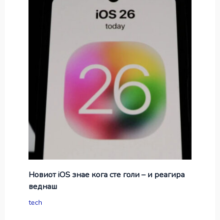
Новиот iOS знае кога сте голи – и реагира
веднаш
tech