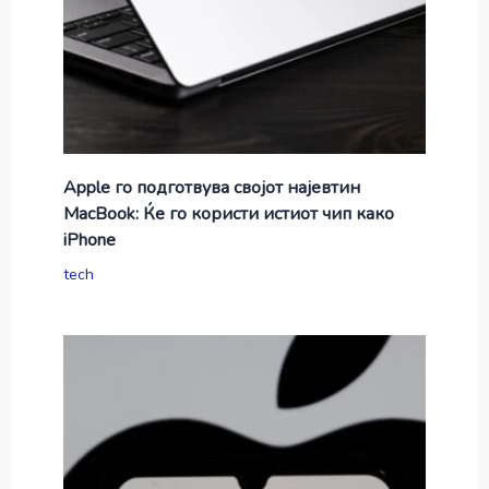
Apple го подготвува својот најевтин
MacBook: Ќе го користи истиот чип како
iPhone
tech