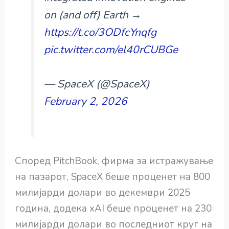
on (and off) Earth →
https://t.co/3ODfcYnqfg
pic.twitter.com/el40rCUBGe
— SpaceX (@SpaceX)
February 2, 2026
Според PitchBook, фирма за истражување
на пазарот, SpaceX беше проценет на 800
милијарди долари во декември 2025
година, додека xAI беше проценет на 230
милијарди долари во последниот круг на