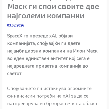
Маск ги спои своите две
најголеми компании
03.02.2026
SpaceX го презеде xAI, објави
компанијата, спојувајќи ги двете
најамбициозни компании на Илон Маск
во еден единствен ентитет кој сега е
највредната приватна компанија во
светот.
Спојувањето ги истакнува огромните
финансиски потреби на xAI за да се
натпреварува во брзорастечката област