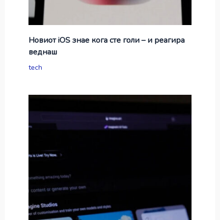
Новиот iOS знае кога сте голи – и реагира
веднаш
tech