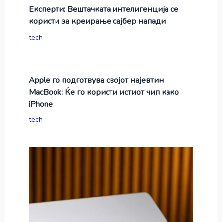
Експерти: Вештачката интелигенција се
користи за креирање сајбер напади
tech
Apple го подготвува својот најевтин
MacBook: Ќе го користи истиот чип како
iPhone
tech