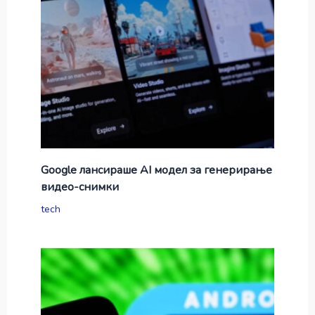
Google лансираше AI модел за генерирање
видео-снимки
tech