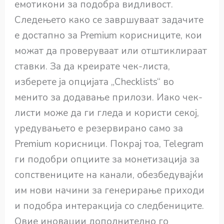
емотикони за подобра видливост.
Следењето како се завршуваат задачите
е достапно за Premium корисниците, кои
можат да проверуваат или отштиклираат
ставки. За да креирате чек-листа,
изберете ја опцијата „Checklists“ во
менито за додавање прилози. Иако чек-
листи може да ги гледа и користи секој,
уредувањето е резервирано само за
Premium корисници. Покрај тоа, Telegram
ги подобри опциите за монетизација за
сопствениците на канали, обезбедувајќи
им нови начини за генерирање приходи
и подобра интеракција со следбениците.
Овие иновации дополнително го