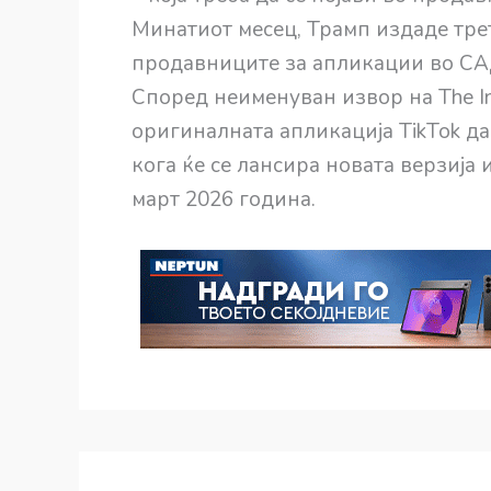
Минатиот месец, Трамп издаде тре
продавниците за апликации во САД,
Според неименуван извор на The In
оригиналната апликација TikTok д
кога ќе се лансира новата верзија
март 2026 година.