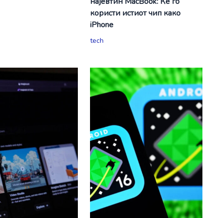
најевтин MacBook: Ќе го
користи истиот чип како
iPhone
tech