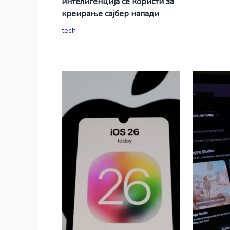
интелигенција се користи за
креирање сајбер напади
tech