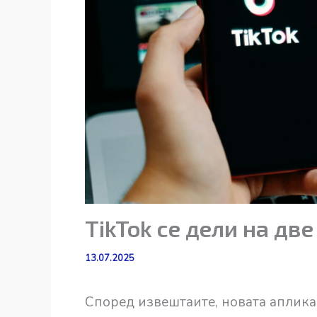
TikTok се дели на дв
13.07.2025
Според извештаите, новата апликац