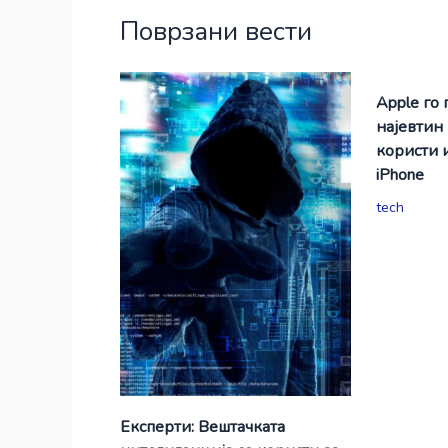
Поврзани вести
Apple го 
најевтин
користи 
iPhone
tech
Експерти: Вештачката