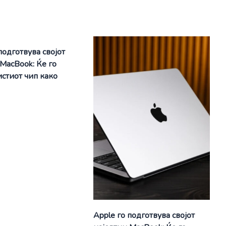
подготвува својот
 MacBook: Ќе го
истиот чип како
Apple го подготвува својот