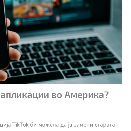
е апликации во Америка?
ија TikTok би можела да ја замени старата