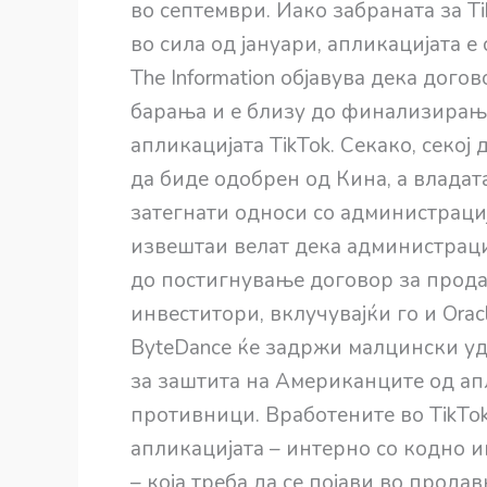
во септември. Иако забраната за 
во сила од јануари, апликацијата е
The Information објавува дека дог
барања и е близу до финализирање,
апликацијата TikTok. Секако, секој
да биде одобрен од Кина, а владат
затегнати односи со администраци
извештаи велат дека администраци
до постигнување договор за прода
инвеститори, вклучувајќи го и Ora
ByteDance ќе задржи малцински уд
за заштита на Американците од а
противници. Вработените во TikTok
апликацијата – интерно со кодно и
– која треба да се појави во прода