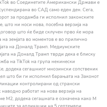
TikTok во Соединетите Американски Држави е
 суспендирана во САД само еден ден. Сега,
оворот за продажба ги исполнил законските
 што ни носи нова, посебна верзија на
 договор што ќе биде склучен прво ќе мора
а на земјата во моментов е во прилично
јата на Доналд Трамп. Медиумските
јата на Доналд Трамп тврди дека е блиску
жба на TikTok на група некинески
cle, додека сегашниот мнозински сопственик
ел што би ги исполнил барањата на Законот
пликации контролирани од странски
 наводно работат на нова верзија на
ме M2, додека сегашната е означена како M
вниците за апликации на 5 септември.