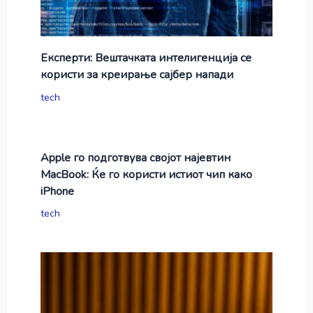
Експерти: Вештачката интелигенција се
користи за креирање сајбер напади
tech
Apple го подготвува својот најевтин
MacBook: Ќе го користи истиот чип како
iPhone
tech