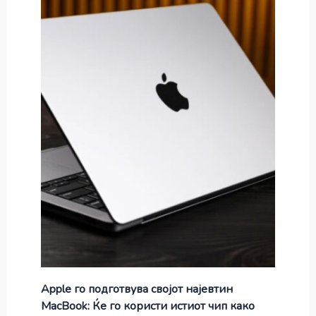
Apple го подготвува својот најевтин
MacBook: Ќе го користи истиот чип како