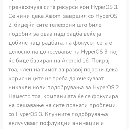
пренасочува сите ресурси кон HyperOS 3.
Се чини дека Xiaomi завршил со HyperOS
2, бидејќи сите телефони што биле
подобни за оваа надградба веќе ја
добиле надградбата, па фокусот сега е
целосно на донесување на HyperOS 3, кој
ќе биде базиран на Android 16. Покрај
тоа, член на тимот за развој појасни дека
корисниците не треба да очекуваат
никакви нови подобрувања за HyperOS 2.
Наместо тоа, компанијата ќе се фокусира
на решавање на сите познати проблеми
со HyperOS 3. Клучните подобрувања
вклучуваат пофлуидни анимации и