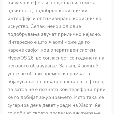
визуелни ефекти, подобра системска
одзивност, подобрен кориснички
интерфејс и оптимизирано корисничко
искуство. Сепак, некои од овие
подобрувања звучат прилично нејасно.
Интересно е што Xiaomi може да го
нарече својот нов оперативен систем
HyperOS 26, во согласност со годината на
неговото објавување. За жал, Xiaomi сè
уште не објави временска рамка за
објавување на новата палета на софтвер,
па затоа не е познато кои телефони први
ќе го добијат ажурирањето. Исто така, се
сугерира дека девет уреди на Xiaomi ќе
го добијат своето последно ажурирање