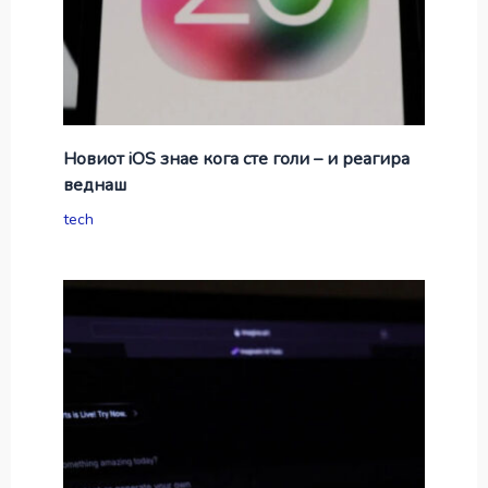
Новиот iOS знае кога сте голи – и реагира
веднаш
tech