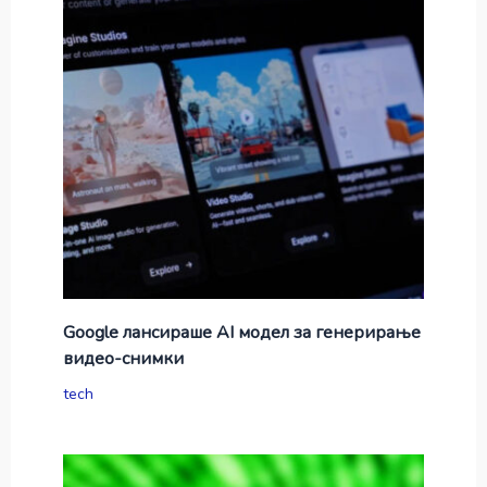
Google лансираше AI модел за генерирање
видео-снимки
tech