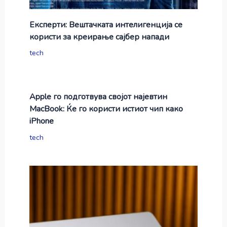
Експерти: Вештачката интелигенција се
користи за креирање сајбер напади
tech
Apple го подготвува својот најевтин
MacBook: Ќе го користи истиот чип како
iPhone
tech