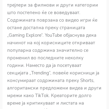
трејлери за филмови и други категории
што постепено ќе се воведуваат.
Содржината поврзана со видео игри ќе
остане достапна преку страницата
„Gaming Explore“. YouTube објаснува дека
начинот на кој корисниците откриваат
популарна содржина значително се
променил во последните неколку
години. Наместо да ја посетуваат
секцијата „Trending“, повеќе корисници ја
консумираат содржината преку Shorts,
алгоритамски предложени видеа и други
мрежи како TikTok. Креаторите долго
време ја критикуваат и листата на