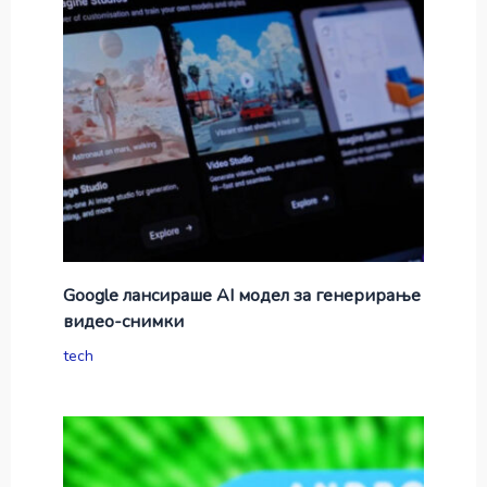
Google лансираше AI модел за генерирање
видео-снимки
tech