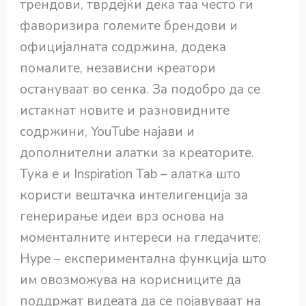
трендови, тврдејќи дека таа често ги
фаворизира големите брендови и
официјалната содржина, додека
помалите, независни креатори
остануваат во сенка. За подобро да се
истакнат новите и разновидните
содржини, YouTube најави и
дополнителни алатки за креаторите.
Тука е и Inspiration Tab – алатка што
користи вештачка интелигенција за
генерирање идеи врз основа на
моменталните интереси на гледачите;
Hype – експериментална функција што
им овозможува на корисниците да
поддржат видеата да се појавуваат на