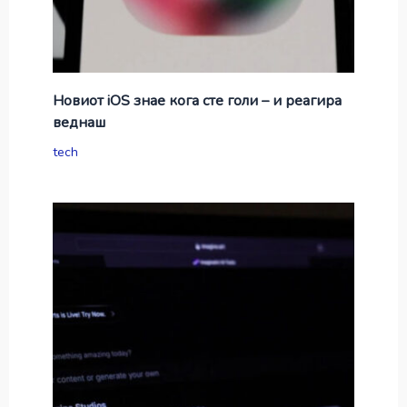
Новиот iOS знае кога сте голи – и реагира
веднаш
tech