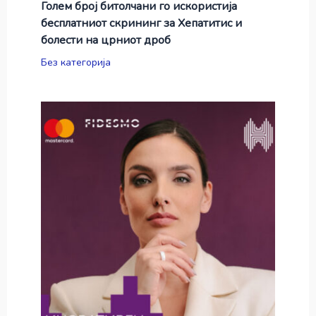
Голем број битолчани го искористија
бесплатниот скрининг за Хепатитис и
болести на црниот дроб
Без категорија