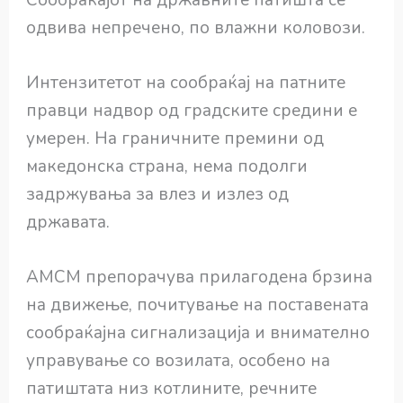
одвива непречено, по влажни коловози.
Интензитетот на сообраќај на патните
правци надвор од градските средини е
умерен. На граничните премини од
македонска страна, нема подолги
задржувања за влез и излез од
државата.
АМСМ препорачува прилагодена брзина
на движење, почитување на поставената
сообраќајна сигнализација и внимателно
управување со возилата, особено на
патиштата низ котлините, речните