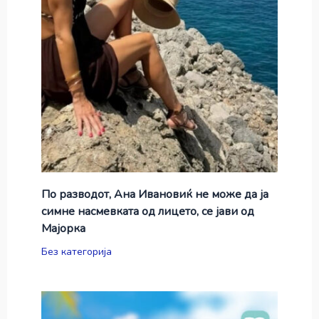
По разводот, Ана Ивановиќ не може да ја
симне насмевката од лицето, се јави од
Мајорка
Без категорија