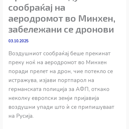
сообраќај на
аеродромот во Минхен,
забележани се дронови
03.10.2025
Воздушниот сообраќај беше прекинат
преку ноќ на аеродромот во Минхен
поради прелет на дрон, чие потекло се
истражува, изјави портпарол на
германската полиција за АФП, откако
неколку европски земји пријавија
воздушни упади што ѝ се припишуваат
на Русија.