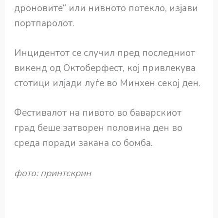
дроновите“ или нивното потекло, изјави
портпаролот.
Инцидентот се случил пред последниот
викенд од Октоберфест, кој привлекува
стотици илјади луѓе во Минхен секој ден.
Фестивалот на пивото во баварскиот
град беше затворен половина ден во
среда поради закана со бомба.
фото: принтскрин