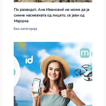
По разводот, Ана Ивановиќ не може да ја
симне насмевката од лицето, се јави од
Мајорка
Без категорија