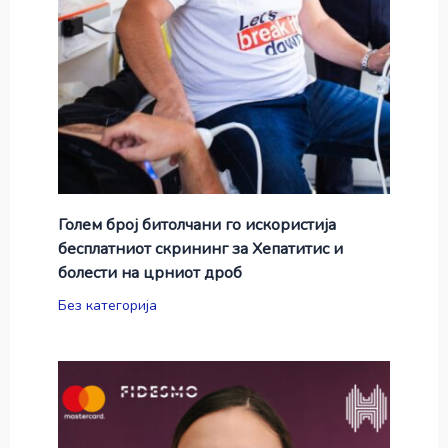
Голем број битолчани го искористија
бесплатниот скрининг за Хепатитис и
болести на црниот дроб
Без категорија