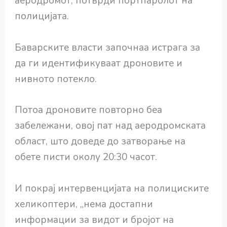
аеродромот, потврди портпаролот на
полицијата.
Баварските власти започнаа истрага за
да ги идентификуваат дроновите и
нивното потекло.
Потоа дроновите повторно беа
забележани, овој пат над аеродромската
област, што доведе до затворање на
обете писти околу 20:30 часот.
И покрај интервенцијата на полициските
хеликоптери, „нема достапни
информации за видот и бројот на