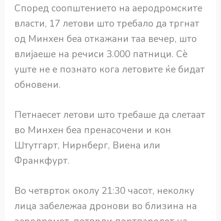
Според соопштението на аеродромските
власти, 17 летови што требало да тргнат
од Минхен беа откажани таа вечер, што
влијаеше на речиси 3.000 патници. Сè
уште не е познато кога летовите ќе бидат
обновени.
Петнаесет летови што требаше да слетаат
во Минхен беа пренасочени и кон
Штутгарт, Нирнберг, Виена или
Франкфурт.
Во четврток околу 21:30 часот, неколку
лица забележаа дронови во близина на