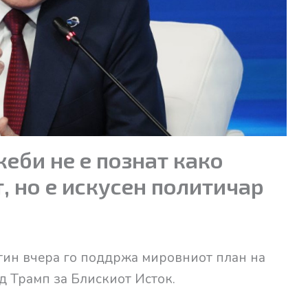
еби не е познат како
, но е искусен политичар
тин вчера го поддржа мировниот план на
 Трамп за Блискиот Исток.