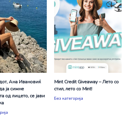
дот, Ана Ивановиќ
Mint Credit Giveaway – Лето со
да ја симне
стил, лето со Mint!
а од лицето, се јави
Без категорија
ка
рија