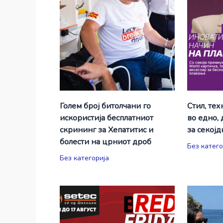
Голем број битолчани го
Стил, тех
искористија бесплатниот
во едно,
скрининг за Хепатитис и
за секој
болести на црниот дроб
Без катего
Без категорија