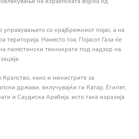
овлекување на израелската војска од
о управувањето со крајбрежниот појас, а на
а територија. Наместо тоа, Појасот Газа ќе
на палестински технократи под надзор на
зација.
 Кралство, како и министрите за
ски држави, вклучувајќи ги Катар, Египет,
ти и Саудиска Арабија, исто така изразија