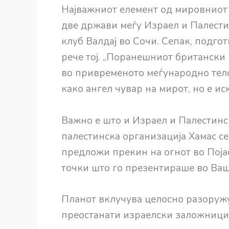
Најважниот елемент од мировниот 
две држави меѓу Израел и Палести
клуб Валдаj во Сочи. Сепак, подгот
рече тој. „Поранешниот британски 
во привременото меѓународно тело
како ангел чувар на мирот, но е ис
Важно е што и Израел и Палестинс
палестинска организација Хамас се 
предложи прекин на огнот во Појас
точки што го презентираше во Ваш
Планот вклучува целосно разоружу
преостанати израелски заложници 