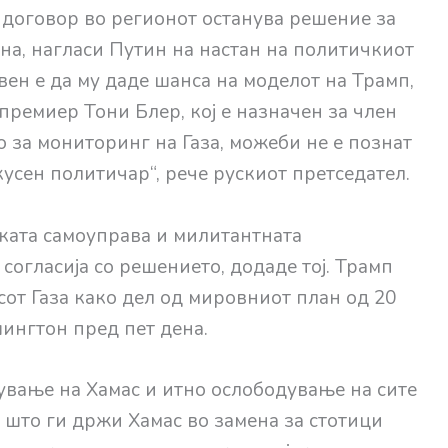
договор во регионот останува решение за
на, нагласи Путин на настан на политичкиот
вен e да му даде шанса на моделот на Трамп,
премиер Тони Блер, кој е назначен за член
 за мониторинг на Газа, можеби не е познат
кусен политичар“, рече рускиот претседател.
ката самоуправа и милитантната
согласија со решението, додаде тој. Трамп
от Газа како дел од мировниот план од 20
ингтон пред пет дена.
вање на Хамас и итно ослободување на сите
што ги држи Хамас во замена за стотици