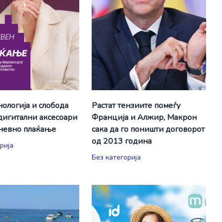
нологија и слобода
Растат тензиите помеѓу
 дигитални аксесоари
Франција и Алжир, Макрон
дневно плаќање
сака да го поништи договорот
од 2013 година
рија
Без категорија