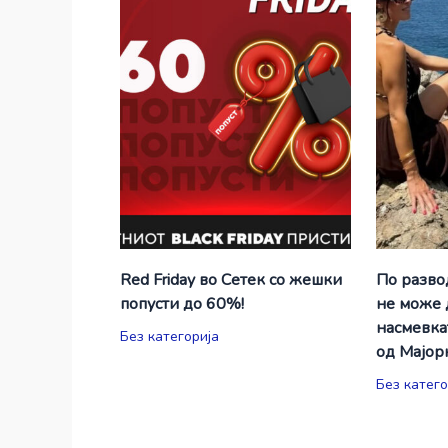
Red Friday во Сетек со жешки
По разво
попусти до 60%!
не може 
насмевкат
Без категорија
од Мајор
Без катего