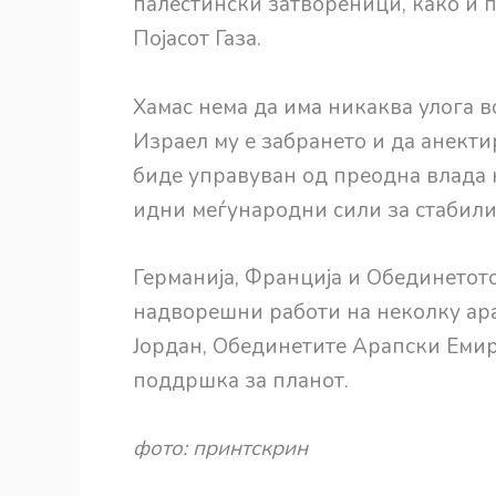
палестински затвореници, како и п
Појасот Газа.
Хамас нема да има никаква улога в
Израел му е забрането и да анектир
биде управуван од преодна влада 
идни меѓународни сили за стабили
Германија, Франција и Обединетото
надворешни работи на неколку арап
Јордан, Обединетите Арапски Емира
поддршка за планот.
фото: принтскрин