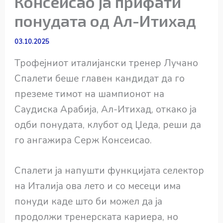
Консеисао ја прифати
понудата од Ал-Итихад
03.10.2025
Трофејниот италијански тренер Лучано
Спалети беше главен кандидат да го
преземе тимот на шампионот на
Саудиска Арабија, Ал-Итихад, откако ја
одби понудата, клубот од Џеда, реши да
го ангажира Серж Консеисао.
Спалети ја напушти функцијата селектор
на Италија ова лето и со месеци има
понуди каде што би можел да ја
продолжи тренерската кариера, но