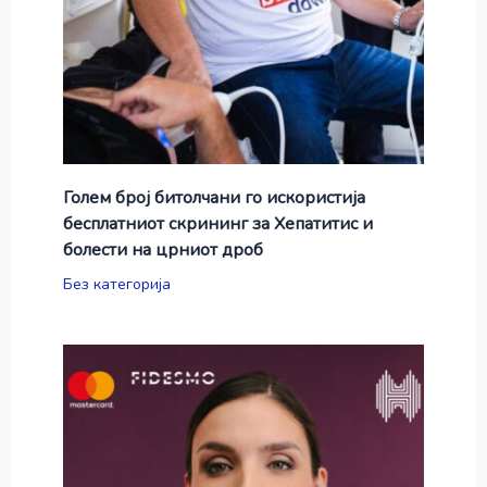
Голем број битолчани го искористија
бесплатниот скрининг за Хепатитис и
болести на црниот дроб
Без категорија