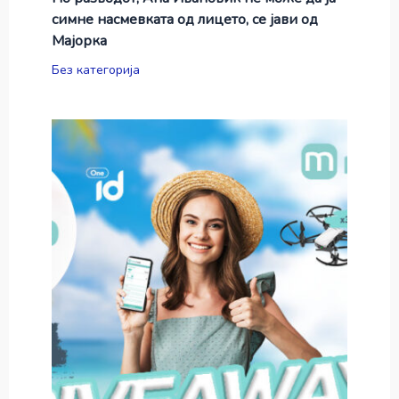
симне насмевката од лицето, се јави од
Мајорка
Без категорија