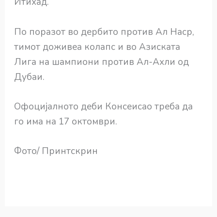
Итихад.
По поразот во дербито против Ал Наср,
тимот доживеа колапс и во Азиската
Лига на шампиони против Ал-Ахли од
Дубаи.
Офоцијалното деби Консеисао треба да
го има на 17 октомври.
Фото/ Принтскрин