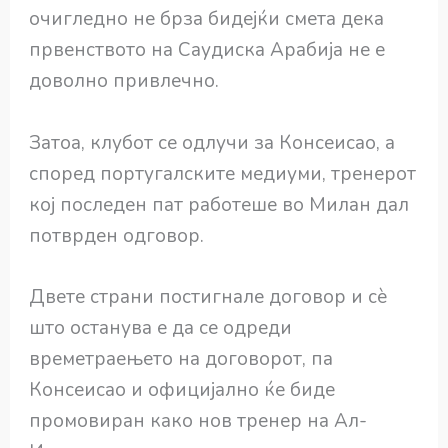
очигледно не брза бидејќи смета дека
првенството на Саудиска Арабија не е
доволно привлечно.
Затоа, клубот се одлучи за Консеисао, а
според португалските медиуми, тренерот
кој последен пат работеше во Милан дал
потврден одговор.
Двете страни постигнале договор и сè
што останува е да се одреди
времетраењето на договорот, па
Консеисао и официјално ќе биде
промовиран како нов тренер на Ал-