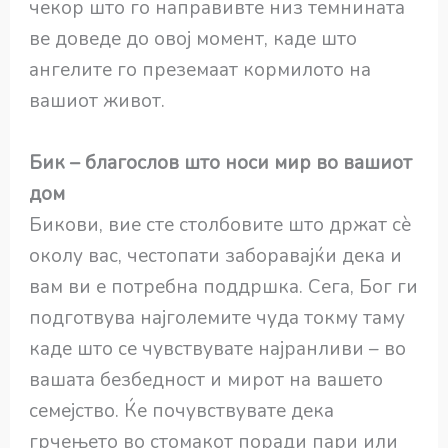
чекор што го направивте низ темнината
ве доведе до овој момент, каде што
ангелите го преземаат кормилото на
вашиот живот.
Бик – благослов што носи мир во вашиот
дом
Бикови, вие сте столбовите што држат сè
околу вас, честопати заборавајќи дека и
вам ви е потребна поддршка. Сега, Бог ги
подготвува најголемите чуда токму таму
каде што се чувствувате најранливи – во
вашата безбедност и мирот на вашето
семејство. Ќе почувствувате дека
грчењето во стомакот поради пари или