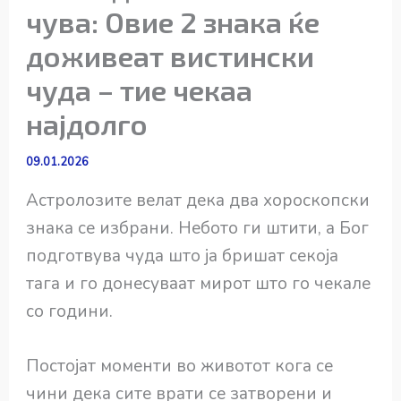
чува: Овие 2 знака ќе
доживеат вистински
чуда – тие чекаа
најдолго
09.01.2026
Астролозите велат дека два хороскопски
знака се избрани. Небото ги штити, а Бог
подготвува чуда што ја бришат секоја
тага и го донесуваат мирот што го чекале
со години.
Постојат моменти во животот кога се
чини дека сите врати се затворени и