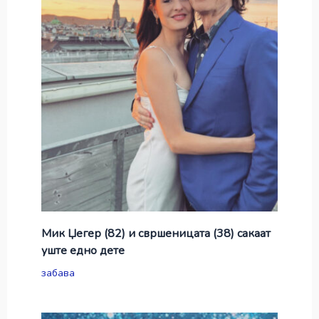
Мик Џегер (82) и свршеницата (38) сакаат
уште едно дете
забава