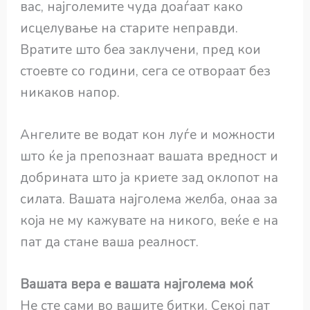
вас, најголемите чуда доаѓаат како
исцелување на старите неправди.
Вратите што беа заклучени, пред кои
стоевте со години, сега се отвораат без
никаков напор.
Ангелите ве водат кон луѓе и можности
што ќе ја препознаат вашата вредност и
добрината што ја криете зад оклопот на
силата. Вашата најголема желба, онаа за
која не му кажувате на никого, веќе е на
пат да стане ваша реалност.
Вашата вера е вашата најголема моќ
Не сте сами во вашите битки. Секој пат