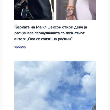
Ќерката на Мајкл Џексон откри дека ја
раскинала свршувачката со познатиот
актер: „Ова се солзи на раскин“
забава