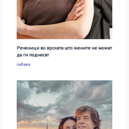
Реченици во врската што жените не можат
да ги поднесат
забава