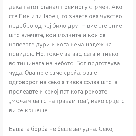
дека патот станал премногу стрмен. Ако
сте Бик или Јарец, го знаете ова чувство
подобро од кој било друг – вие сте оние
што влечете, кои молчите и кои се
надевате дури и кога нема надеж на
повидок. Но, токму за вас, сега и тивко,
во тишината на небото, Бог подготвува
чуда. Ова не е само среќа, ова е
одговорот на секоја тивка солза што ја
пролеавте и секој пат кога рековте
„Можам да го направам тоа“, иако срцето
ви се кршеше.
Вашата борба не беше залудна. Секој