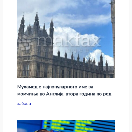
Мухамед е најпопуларното име за
момчиња во Англија, втора година по ред
забава