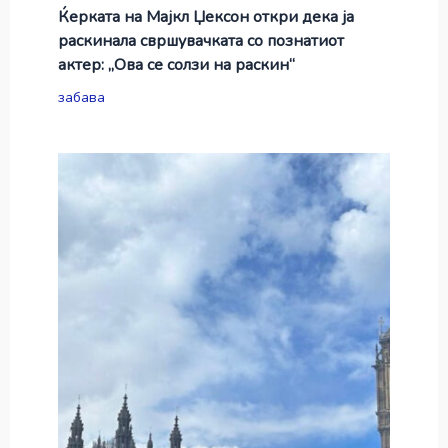
Ќерката на Мајкл Џексон откри дека ја
раскинала свршувачката со познатиот
актер: „Ова се солзи на раскин“
забава