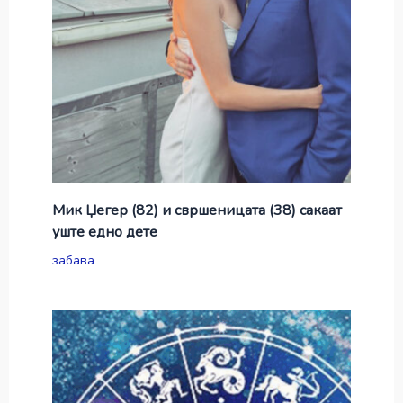
Мик Џегер (82) и свршеницата (38) сакаат
уште едно дете
забава