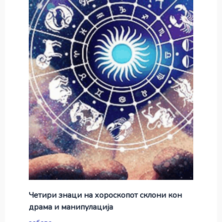
Четири знаци на хороскопот склони кон
драма и манипулација