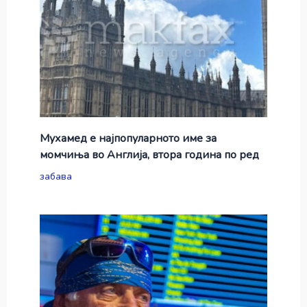
Мухамед е најпопуларното име за
момчиња во Англија, втора година по ред
забава