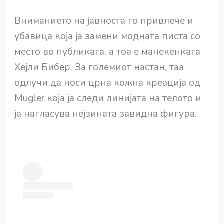
Вниманието на јавноста го привлече и
убавица која ја замени модната писта со
место во публиката, а тоа е манекенката
Хејли Бибер. За големиот настан, таа
одлучи да носи црна кожна креација од
Mugler која ја следи линијата на телото и
ја нагласува нејзината завидна фигура.