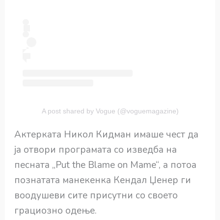
A post shared by Vogue (@voguemagazine)
Актерката Никол Кидман имаше чест да
ја отвори програмата со изведба на
песната „Put the Blame on Mame“, а потоа
познатата манекенка Кендал Џенер ги
воодушеви сите присутни со своето
грациозно одење.