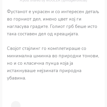
A post shared by MUGLER (@muglerofficial)
Фустанот е украсен и со интересен детаљ
во горниот дел, имено цвет кој ги
нагласува градите. Голиот грб беше исто
така составен дел од креацијата.
Својот стајлинг го комплетираше со
минимална шминка во природни тонови,
но и со класична пунџа која ја
истакнуваше нејзината природна
убавина.