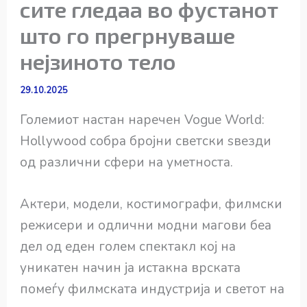
сите гледаа во фустанот
што го прегрнуваше
нејзиното тело
29.10.2025
Големиот настан наречен Vogue World:
Hollywood собра бројни светски ѕвезди
од различни сфери на уметноста.
Актери, модели, костимографи, филмски
режисери и одлични модни магови беа
дел од еден голем спектакл кој на
уникатен начин ја истакна врската
помеѓу филмската индустрија и светот на