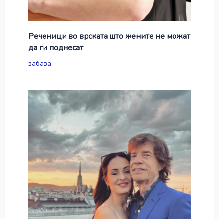
Реченици во врската што жените не можат
да ги поднесат
забава