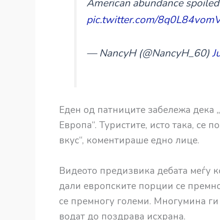
American abundance spoiled
pic.twitter.com/8q0L84vom
— NancyH (@NancyH_60)
J
Еден од патниците забележа дека „
Европа“. Туристите, исто така, се 
вкус“, коментираше едно лице.
Видеото предизвика дебата меѓу к
дали европските порции се премн
се премногу големи. Многумина ги
водат до поздрава исхрана.