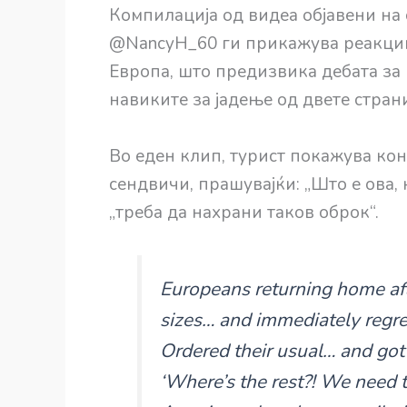
Компилација од видеа објавени на
@NancyH_60 ги прикажува реакции
Европа, што предизвика дебата за
навиките за јадење од двете стран
Во еден клип, турист покажува кон
сендвичи, прашувајќи: „Што е ова, 
„треба да нахрани таков оброк“.
Europeans returning home af
sizes… and immediately regre
Ordered their usual… and got t
‘Where’s the rest?! We need t