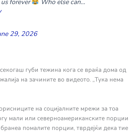
 us forever
Who else can…
V
une 29, 2026
секогаш губи тежина кога се враќа дома од
пожалија на зачините во видеото. „Тука нема
орисниците на социјалните мрежи за тоа
огу мали или северноамериканските порции
 бранеа помалите порции, тврдејќи дека тие