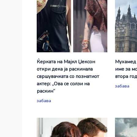
Ќерката на Мајкл Џексон
Мухамед 
откри дека ја раскинала
име за м
свршувачката со познатиот
втора го
актер: „Ова се солзи на
забава
раскин“
забава