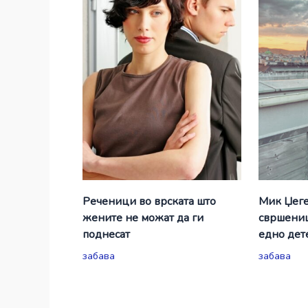
Реченици во врската што
Мик Џеге
жените не можат да ги
свршениц
поднесат
едно дет
забава
забава