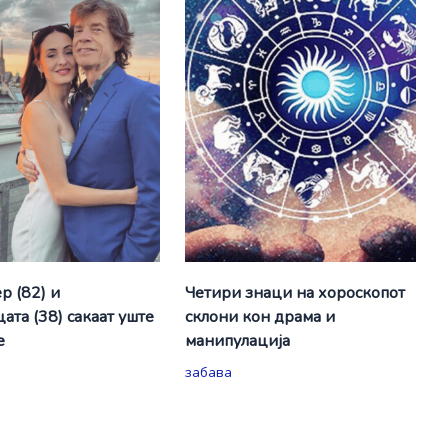
р (82) и
Четири знаци на хороскопот
ата (38) сакаат уште
склони кон драма и
е
манипулација
забава