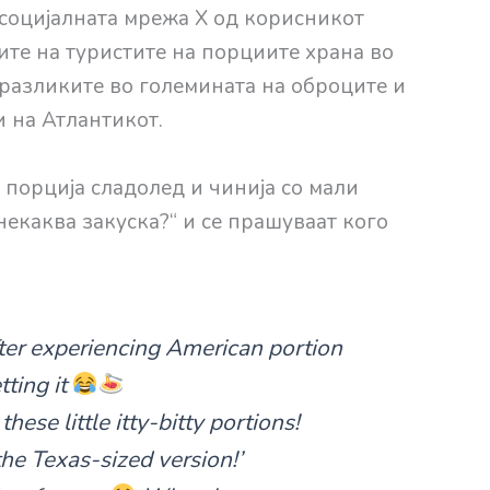
 социјалната мрежа X од корисникот
те на туристите на порциите храна во
 разликите во големината на оброците и
и на Атлантикот.
 порција сладолед и чинија со мали
некаква закуска?“ и се прашуваат кого
ter experiencing American portion
tting it
hese little itty-bitty portions!
he Texas-sized version!’