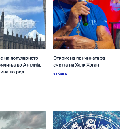
е најпопуларното
Откриена причината за
омчиња во Англија,
смртта на Халк Хоган
дина по ред
забава