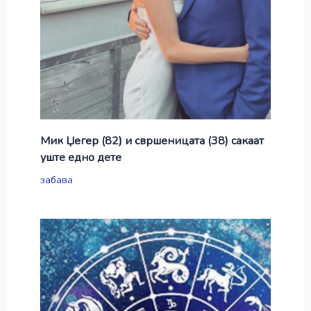
Мик Џегер (82) и свршеницата (38) сакаат
уште едно дете
забава