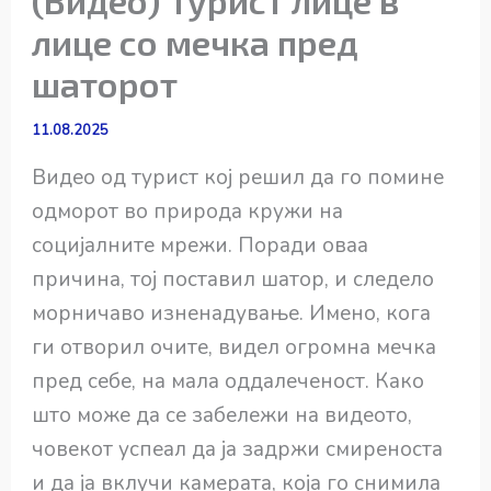
(Видео) Турист лице в
лице со мечка пред
шаторот
11.08.2025
Видео од турист кој решил да го помине
одморот во природа кружи на
социјалните мрежи. Поради оваа
причина, тој поставил шатор, и следело
морничаво изненадување. Имено, кога
ги отворил очите, видел огромна мечка
пред себе, на мала оддалеченост. Како
што може да се забележи на видеото,
човекот успеал да ја задржи смиреноста
и да ја вклучи камерата, која го снимила