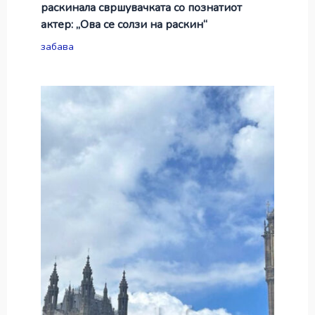
раскинала свршувачката со познатиот
актер: „Ова се солзи на раскин“
забава