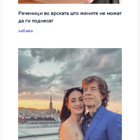
Реченици во врската што жените не можат
да ги поднесат
забава