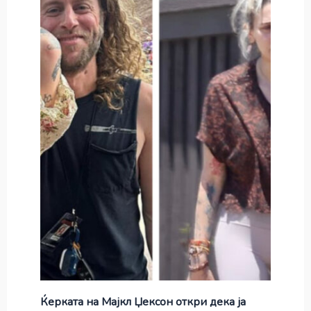
Ќерката на Мајкл Џексон откри дека ја