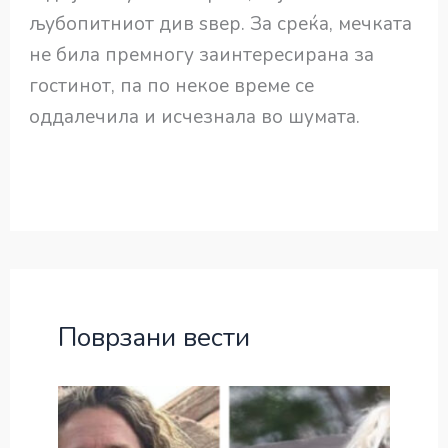
љубопитниот див ѕвер. За среќа, мечката
не била премногу заинтересирана за
гостинот, па по некое време се
оддалечила и исчезнала во шумата.
Поврзани вести