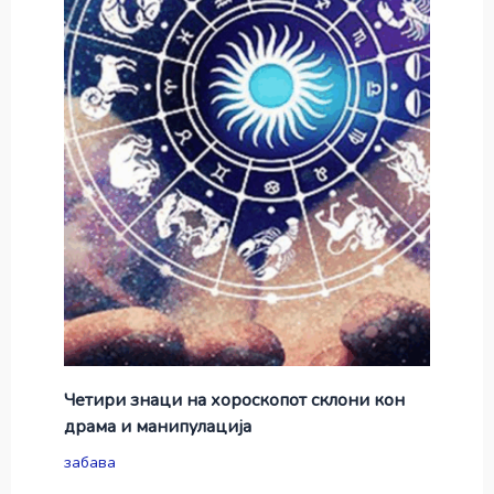
Четири знаци на хороскопот склони кон
драма и манипулација
забава