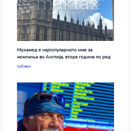
Мухамед е најпопуларното име за
момчиња во Англија, втора година по ред
забава