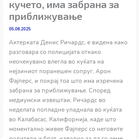
кучето, има забрана за
приближување
05.08.2025
Актерката Денис Ричардс, е видена како
разговара со полицијата откако
неочекувано влегла во куќата на
нејзиниот поранешен сопруг, Арон
Фајперс, и покрај тоа што има изречена
забрана за приближување. Според
медиумски извештаи, Ричардс во
неделата попладне упаднала во куќата
во Калабасас, Калифорнија, каде што
моментално живее Фајперс со неговите
родители и брат, наводно за да го земе