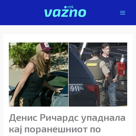
Skip
to
content
Денис Ричардс упаднала
кај поранешниот по