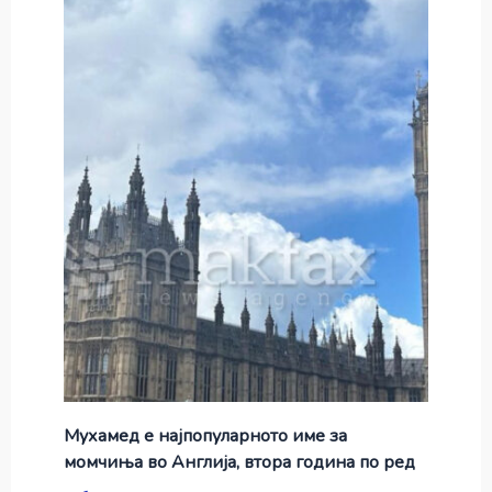
Мухамед е најпопуларното име за
момчиња во Англија, втора година по ред