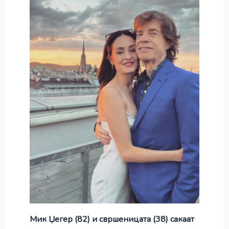
Мик Џегер (82) и свршеницата (38) сакаат