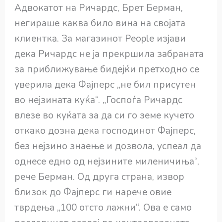
Адвокатот на Ричардс, Брет Берман,
негираше каква било вина на својата
клиентка. За магазинот People изјави
дека Ричардс не ја прекршила забраната
за приближување бидејќи претходно се
уверила дека Фајперс „не бил присутен
во нејзината куќа“. „Госпоѓа Ричардс
влезе во куќата за да си го земе кучето
откако дозна дека господинот Фајперс,
без нејзино знаење и дозвола, успеал да
однесе едно од нејзините миленичиња“,
рече Берман. Од друга страна, извор
близок до Фајперс ги нарече овие
тврдења „100 отсто лажни“. Ова е само