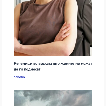
Реченици во врската што жените не можат
да ги поднесат
забава