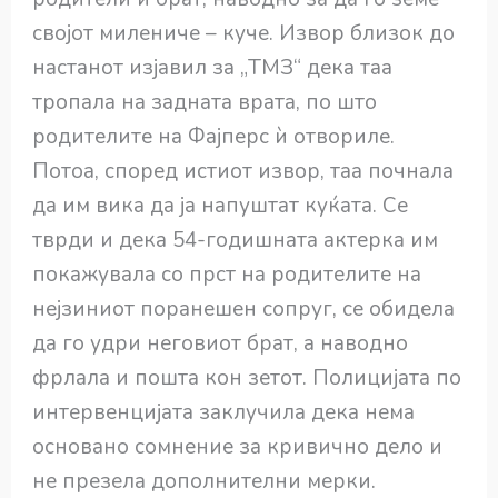
својот милениче – куче. Извор близок до
настанот изјавил за „ТМЗ“ дека таа
тропала на задната врата, по што
родителите на Фајперс ѝ отвориле.
Потоа, според истиот извор, таа почнала
да им вика да ја напуштат куќата. Се
тврди и дека 54-годишната актерка им
покажувала со прст на родителите на
нејзиниот поранешен сопруг, се обидела
да го удри неговиот брат, а наводно
фрлала и пошта кон зетот. Полицијата по
интервенцијата заклучила дека нема
основано сомнение за кривично дело и
не презела дополнителни мерки.