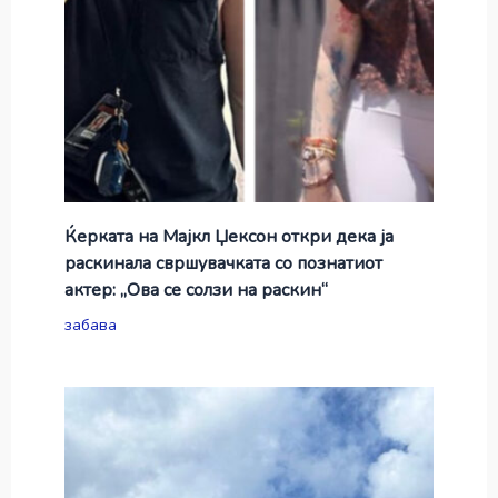
Ќерката на Мајкл Џексон откри дека ја
раскинала свршувачката со познатиот
актер: „Ова се солзи на раскин“
забава