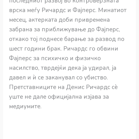
последниот развој во контроверзната
врска меѓу Ричардс и Фајперс. Минатиот
месец, актерката доби привремена
забрана за приближување до Фајперс,
откако тој поднесе барање за развод по
шест години брак. Ричардс го обвини
Фајперс за психичко и физичко
насилство, тврдејќи дека ја удирал, ја
давел и ѝ се заканувал со убиство.
Претставниците на Денис Ричардс сè
уште не дале официјална изјава за
медиумите.