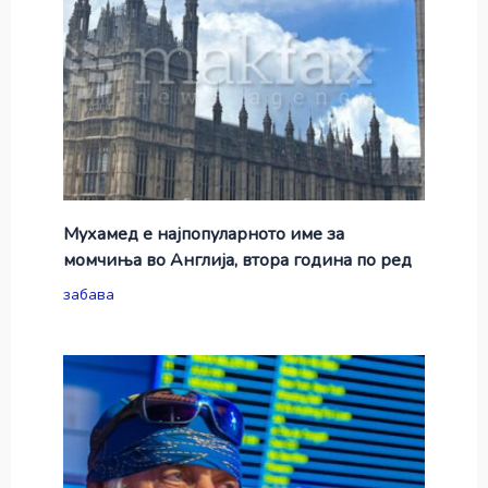
Мухамед е најпопуларното име за
момчиња во Англија, втора година по ред
забава