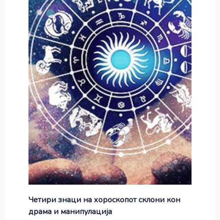
Четири знаци на хороскопот склони кон
драма и манипулација