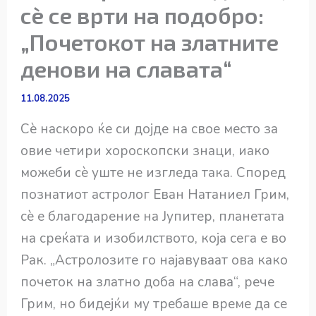
сè се врти на подобро:
„Почетокот на златните
денови на славата“
11.08.2025
Сè наскоро ќе си дојде на свое место за
овие четири хороскопски знаци, иако
можеби сè уште не изгледа така. Според
познатиот астролог Еван Натаниел Грим,
сè е благодарение на Јупитер, планетата
на среќата и изобилството, која сега е во
Рак. „Астролозите го најавуваат ова како
почеток на златно доба на слава“, рече
Грим, но бидејќи му требаше време да се