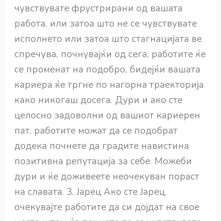
чувствувате фрустрирани од вашата
работа, или затоа што не се чувствувате
исполнето или затоа што стагнацијата ве
спречува, почнувајќи од сега, работите ќе
се променат на подобро, бидејќи вашата
кариера ќе тргне по нагорна траекторија
како никогаш досега. Дури и ако сте
целосно задоволни од вашиот кариерен
пат, работите можат да се подобрат
додека почнете да градите навистина
позитивна репутација за себе. Можеби
дури и ќе доживеете неочекуван пораст
на славата. 3. Јарец Ако сте Јарец,
очекувајте работите да си дојдат на свое