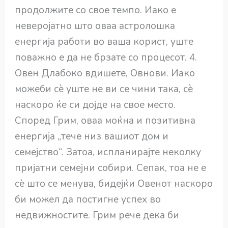
продолжите со свое темпо. Иако е
неверојатно што оваа астролошка
енергија работи во ваша корист, уште
поважно е да не брзате со процесот. 4.
Овен Длабоко вдишете, Овнови. Иако
можеби сè уште не ви се чини така, сè
наскоро ќе си дојде на свое место.
Според Грим, оваа моќна и позитивна
енергија „тече низ вашиот дом и
семејство“. Затоа, испланирајте неколку
пријатни семејни собири. Сепак, тоа не е
сè што се менува, бидејќи Овенот наскоро
би можел да постигне успех во
недвижностите. Грим рече дека би