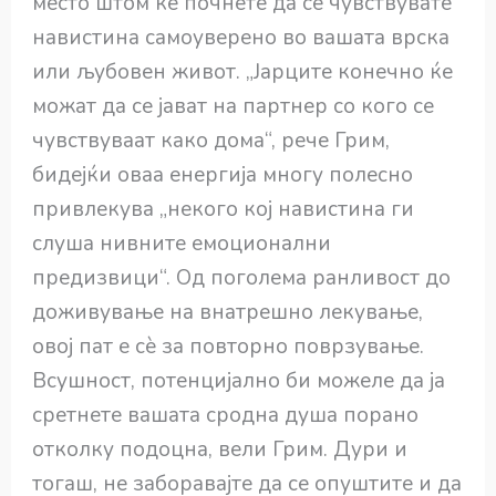
место штом ќе почнете да се чувствувате
навистина самоуверено во вашата врска
или љубовен живот. „Јарците конечно ќе
можат да се јават на партнер со кого се
чувствуваат како дома“, рече Грим,
бидејќи оваа енергија многу полесно
привлекува „некого кој навистина ги
слуша нивните емоционални
предизвици“. Од поголема ранливост до
доживување на внатрешно лекување,
овој пат е сè за повторно поврзување.
Всушност, потенцијално би можеле да ја
сретнете вашата сродна душа порано
отколку подоцна, вели Грим. Дури и
тогаш, не заборавајте да се опуштите и да