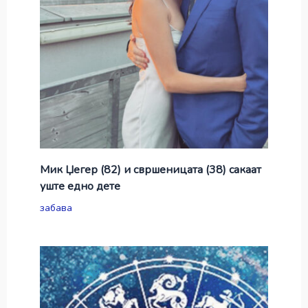
Мик Џегер (82) и свршеницата (38) сакаат
уште едно дете
забава