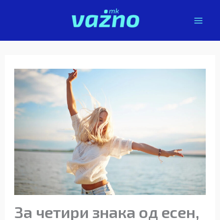
Skip
to
content
За четири знака од есен,