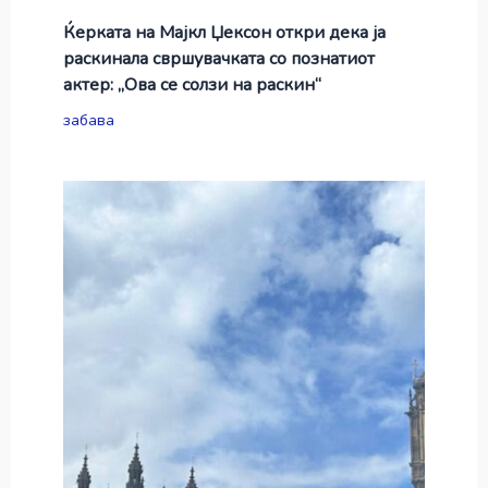
Ќерката на Мајкл Џексон откри дека ја
раскинала свршувачката со познатиот
актер: „Ова се солзи на раскин“
забава