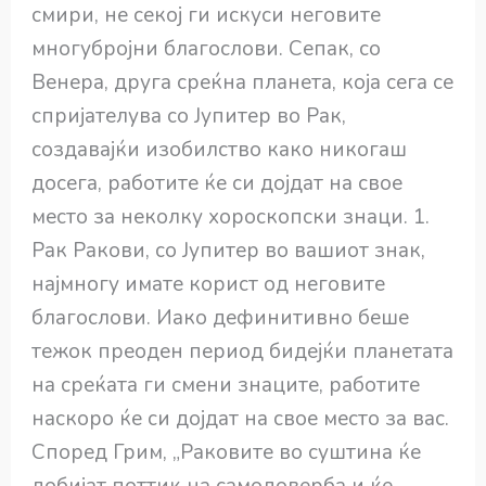
смири, не секој ги искуси неговите
многубројни благослови. Сепак, со
Венера, друга среќна планета, која сега се
спријателува со Јупитер во Рак,
создавајќи изобилство како никогаш
досега, работите ќе си дојдат на свое
место за неколку хороскопски знаци. 1.
Рак Ракови, со Јупитер во вашиот знак,
најмногу имате корист од неговите
благослови. Иако дефинитивно беше
тежок преоден период бидејќи планетата
на среќата ги смени знаците, работите
наскоро ќе си дојдат на свое место за вас.
Според Грим, „Раковите во суштина ќе