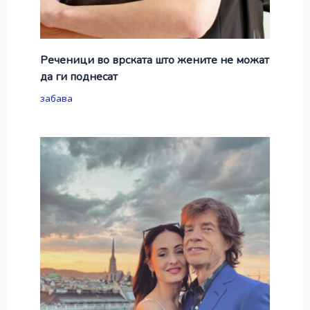
Реченици во врската што жените не можат
да ги поднесат
забава