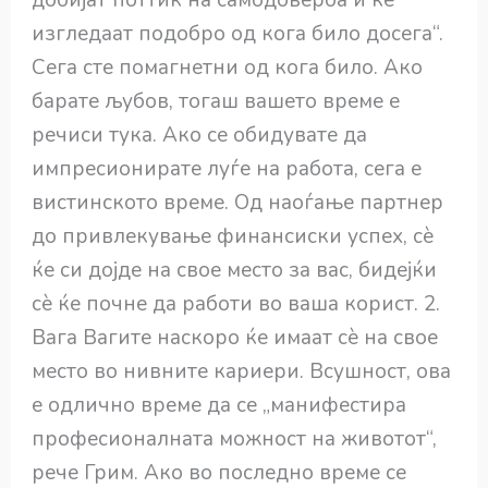
добијат поттик на самодоверба и ќе
изгледаат подобро од кога било досега“.
Сега сте помагнетни од кога било. Ако
барате љубов, тогаш вашето време е
речиси тука. Ако се обидувате да
импресионирате луѓе на работа, сега е
вистинското време. Од наоѓање партнер
до привлекување финансиски успех, сè
ќе си дојде на свое место за вас, бидејќи
сè ќе почне да работи во ваша корист. 2.
Вага Вагите наскоро ќе имаат сè на свое
место во нивните кариери. Всушност, ова
е одлично време да се „манифестира
професионалната можност на животот“,
рече Грим. Ако во последно време се