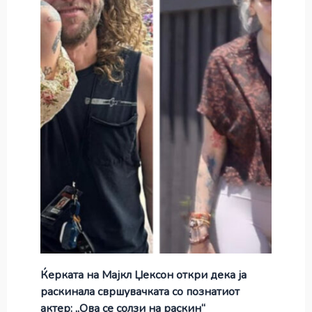
Ќерката на Мајкл Џексон откри дека ја
раскинала свршувачката со познатиот
актер: „Ова се солзи на раскин“