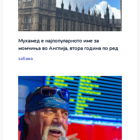
Мухамед е најпопуларното име за
момчиња во Англија, втора година по ред
забава