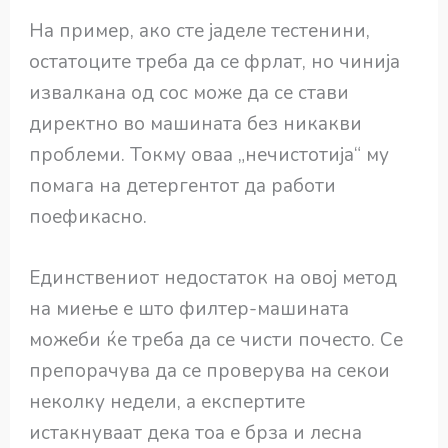
На пример, ако сте јаделе тестенини,
остатоците треба да се фрлат, но чинија
извалкана од сос може да се стави
директно во машината без никакви
проблеми. Токму оваа „нечистотија“ му
помага на детергентот да работи
поефикасно.
Единствениот недостаток на овој метод
на миење е што филтер-машината
можеби ќе треба да се чисти почесто. Се
препорачува да се проверува на секои
неколку недели, а експертите
истакнуваат дека тоа е брза и лесна