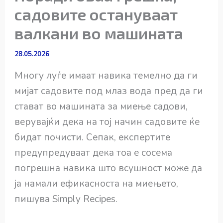
садовите остануваат
валкани во машината
28.05.2026
Многу луѓе имаат навика темелно да ги
мијат садовите под млаз вода пред да ги
стават во машината за миење садови,
верувајќи дека на тој начин садовите ќе
бидат почисти. Сепак, експертите
предупредуваат дека тоа е сосема
погрешна навика што всушност може да
ја намали ефикасноста на миењето,
пишува Simply Recipes.