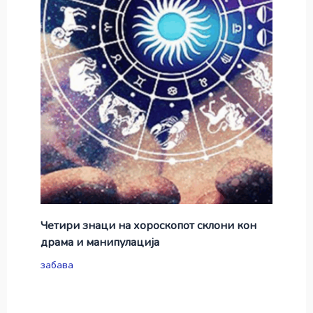
Четири знаци на хороскопот склони кон
драма и манипулација
забава