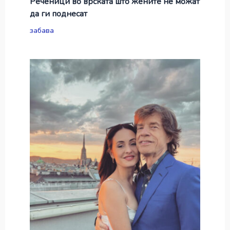
Реченици во врската што жените не можат
да ги поднесат
забава