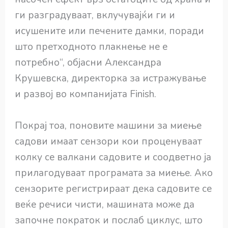
ги разградуваат, вклучувајќи ги и
исушените или печените дамки, поради
што претходното плакнење не е
потребно“, објасни Александра
Крушевска, директорка за истражување
и развој во компанијата Finish.
Покрај тоа, поновите машини за миење
садови имаат сензори кои проценуваат
колку се валкани садовите и соодветно ја
прилагодуваат програмата за миење. Ако
сензорите регистрираат дека садовите се
веќе речиси чисти, машината може да
започне пократок и послаб циклус, што