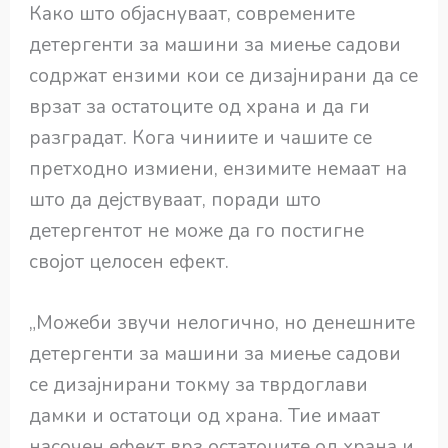
Како што објаснуваат, современите
детергенти за машини за миење садови
содржат ензими кои се дизајнирани да се
врзат за остатоците од храна и да ги
разградат. Кога чиниите и чашите се
претходно измиени, ензимите немаат на
што да дејствуваат, поради што
детергентот не може да го постигне
својот целосен ефект.
„Можеби звучи нелогично, но денешните
детергенти за машини за миење садови
се дизајнирани токму за тврдоглави
дамки и остатоци од храна. Тие имаат
насочен ефект врз остатоците од храна и