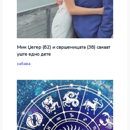
Мик Џегер (82) и свршеницата (38) сакаат
уште едно дете
забава