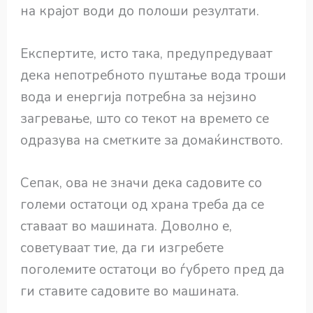
на крајот води до полоши резултати.
Експертите, исто така, предупредуваат
дека непотребното пуштање вода троши
вода и енергија потребна за нејзино
загревање, што со текот на времето се
одразува на сметките за домаќинството.
Сепак, ова не значи дека садовите со
големи остатоци од храна треба да се
ставаат во машината. Доволно е,
советуваат тие, да ги изгребете
поголемите остатоци во ѓубрето пред да
ги ставите садовите во машината.