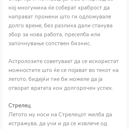
кој многумина ќе соберат храброст да
направат промени што ги одложувале
долго време, без разлика дали станува
збор за нова работа, преселба или
започнување сопствен бизнис.
Астролозите советуваат да се искористат
можностите што ќе се појават во текот на
летото, бидејќи тие би можеле да ја
отворат вратата кон долгорочен успех.
Стрелец
Летото му носи на Стрелецот желба да
истражува, да учи и да се извлече од