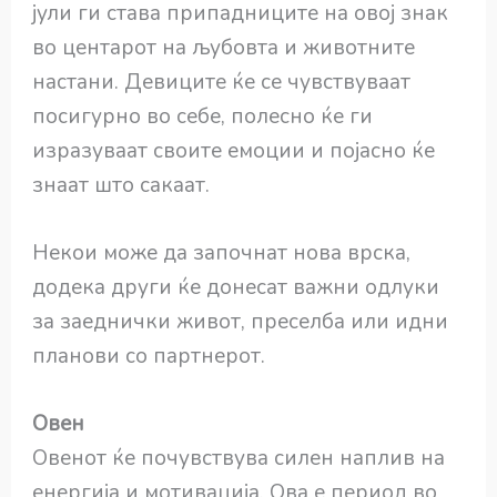
јули ги става припадниците на овој знак
во центарот на љубовта и животните
настани. Девиците ќе се чувствуваат
посигурно во себе, полесно ќе ги
изразуваат своите емоции и појасно ќе
знаат што сакаат.
Некои може да започнат нова врска,
додека други ќе донесат важни одлуки
за заеднички живот, преселба или идни
планови со партнерот.
Овен
Овенот ќе почувствува силен наплив на
енергија и мотивација. Ова е период во