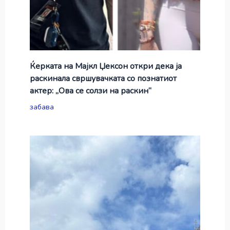
Ќерката на Мајкл Џексон откри дека ја
раскинала свршувачката со познатиот
актер: „Ова се солзи на раскин“
забава