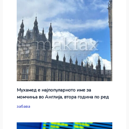
Мухамед е најпопуларното име за
момчиња во Англија, втора година по ред
забава