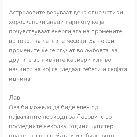
Астролозите веруваат дека овие четири
хороскопски знаци најмногу ќе ја
почувствуваат енергијата на промените
во текот на летните месеци. За некои,
промените ќе се случат во љубовта, за
другите во нивните кариери или во
начинот на кој се гледаат себеси и својата
иднина.
Лав
Ова би можело да биде еден од
најважните периоди за Лавовите во
последните неколку години. Јупитер,
планетата на среќата и изобилството,