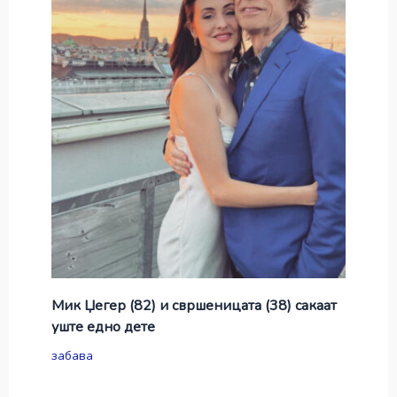
Мик Џегер (82) и свршеницата (38) сакаат
уште едно дете
забава