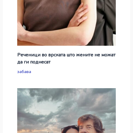
Реченици во врската што жените не можат
да ги поднесат
забава