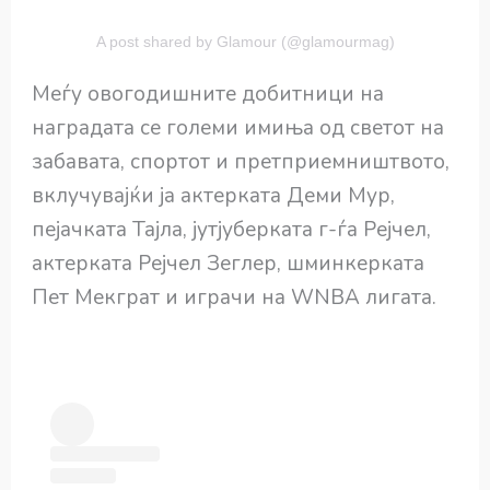
A post shared by Glamour (@glamourmag)
Меѓу овогодишните добитници на
наградата се големи имиња од светот на
забавата, спортот и претприемништвото,
вклучувајќи ја актерката Деми Мур,
пејачката Тајла, јутјуберката г-ѓа Рејчел,
актерката Рејчел Зеглер, шминкерката
Пет Мекграт и играчи на WNBA лигата.