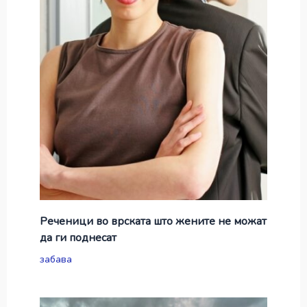
Реченици во врската што жените не можат
да ги поднесат
забава