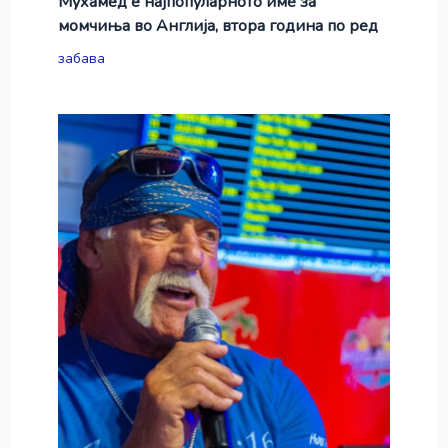
Мухамед е најпопуларното име за
момчиња во Англија, втора година по ред
забава