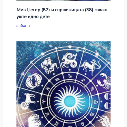
Мик Џегер (82) и свршеницата (38) сакаат
уште едно дете
забава