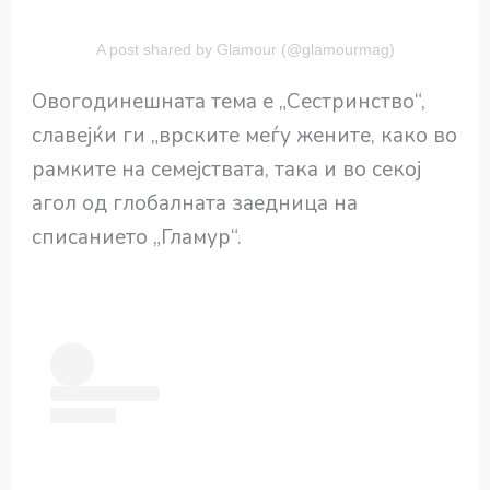
A post shared by Glamour (@glamourmag)
Овогодинешната тема е „Сестринство“,
славејќи ги „врските меѓу жените, како во
рамките на семејствата, така и во секој
агол од глобалната заедница на
списанието „Гламур“.