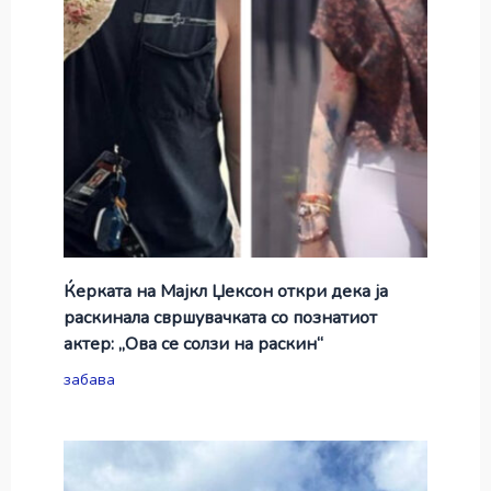
Ќерката на Мајкл Џексон откри дека ја
раскинала свршувачката со познатиот
актер: „Ова се солзи на раскин“
забава